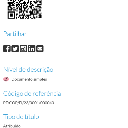
000041
Jenny Fernanda Guimarães Cal Almeida Candeias
1984/1984
000042
Margarida Borges Marques do Carmo
1984/1984
000043
Maria João Vicente Falcão
1984/1984
000044
Rui Manuel de Mendonça Guedes
1984/1984
000045
Francisco Jorge dos Santos Coelho
1984/1984
Partilhar
(...)
000001
Fernando Alberto Prado Dias de Freitas
1982-05-12/1982-05-12
Nível de descrição
Documento simples
Código de referência
PT/COP/FI/23/0001/000040
Tipo de título
Atribuído