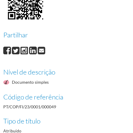
000050
Hugo Manuel Ferreira D'Assunção
1984/1984
000051
João Manuel Pereira Borges das Neves
1984/1984
000052
Kiyoshi Kobayashi
1984/1984
000053
Rui Carlos Pereira Rosa
1984/1984
000054
Alexandre Felske Tadayuki Yokochi
1984/1984
Partilhar
(...)
000001
Fernando Alberto Prado Dias de Freitas
1982-05-12/1982-05-12
Nível de descrição
Documento simples
Código de referência
PT/COP/FI/23/0001/000049
Tipo de título
Atribuído