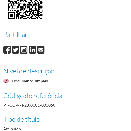
000061
Manuel José Lopes Pinto Barroso
1984/1984
000062
Roberto Pedro Peig Dória Durão
1984/1984
000063
Edmundo Aurélio Macedo
1984/1984
000064
Francisco José Ferreira Neto
1984/1984
000065
Helena da Conceição Lino Ribeiro Ferreira Neto
1984/1984
Partilhar
(...)
000001
Fernando Alberto Prado Dias de Freitas
1982-05-12/1982-05-12
Nível de descrição
Documento simples
Código de referência
PT/COP/FI/23/0001/000060
Tipo de título
Atribuído