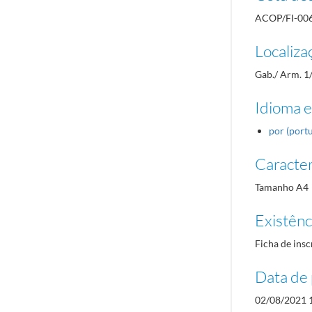
ACOP/FI-00
Localiza
Gab./ Arm. 1
Idioma e
por (port
Caracterí
Tamanho A4
Existênci
Ficha de insc
Data de 
02/08/2021 