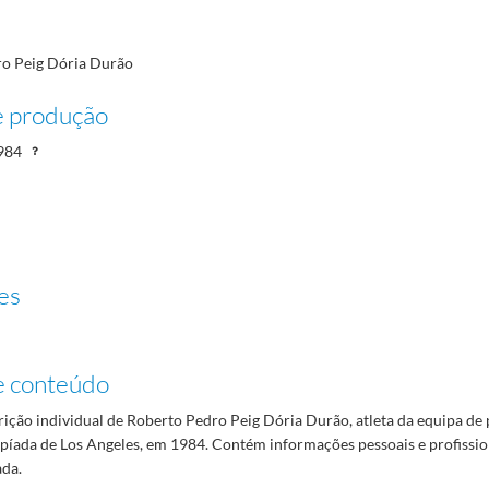
o Peig Dória Durão
e produção
984
es
e conteúdo
rição individual de Roberto Pedro Peig Dória Durão, atleta da equipa de
mpíada de Los Angeles, em 1984. Contém informações pessoais e profissio
ada.