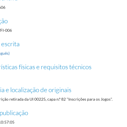
606
ção
/FI-006
 escrita
uguês)
sticas físicas e requisitos técnicos
a e localização de originais
rição retirada da UI 00225, capa n.º 82 "Inscrições para os Jogos".
publicação
10:57:05