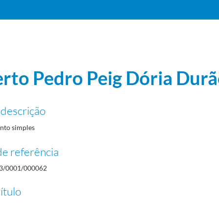
rto Pedro Peig Dória Dur
 descrição
to simples
e referência
3/0001/000062
ítulo