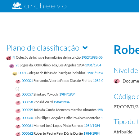
Plano de classificação
Robe
FI
Coleção de fichas e formulários de inscrição
1952/1992-05-17
23
Jogos da XXIII Olimpíada, Los Angeles 1984
1981/1984
Nível de
0001
Coleção de fichas de inscrição individual
1981/1984
Documen
000001
Fernando Alberto Prado Dias de Freitas
1982-05-12/1982-05-12
(...)
Código d
000057
Shintaro Yokochi
1984/1984
000058
Ronald Ward
1984/1984
PT/COP/FI/2
000059
João da Cunha Meneses Martins Abrantes
1984/1984
000060
Luis Filipe Gonçalves Ribeiro Alves Monteiro
1984/1984
Tipo de t
000061
Manuel José Lopes Pinto Barroso
1984/1984
Atribuído
000062
Roberto Pedro Peig Dória Durão
1984/1984