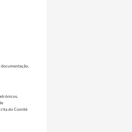
a documentação,
etrónicos,
de
crita do Comité