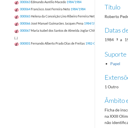
000063
Edmundo Aurélio Macedo
1984/1984
Título
000064
Francisco José Ferreira Neto
1984/1984
Roberto Pedr
000065
Helena da Conceição Lino Ribeiro Ferreira Neto
1984/1984
000066
José Manuel Guimarães Jacques Pena
1984/1984
Datas d
000067
Maria Isabel dos Santos de Almeida Joglar Chitas
1984/1984
(...)
1984
a
1
000001
Fernando Alberto Prado Dias de Freitas
1982-05-12/1982-05-12
Suporte
Papel
Extensõ
1 Outro
Âmbito 
Ficha de insc
na XXIII Oli
não identific