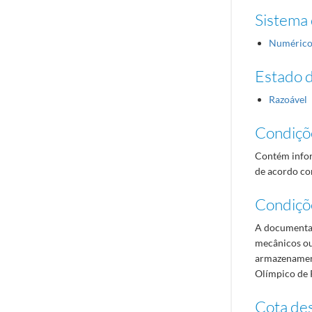
Sistema 
Numéric
Estado 
Razoável
Condiçõ
Contém infor
de acordo com
Condiçõ
A documentaç
mecânicos ou
armazenament
Olímpico de 
Cota des