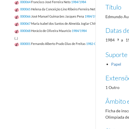
000064
Francisco José Ferreira Neto
1984/1984
Título
000065
Helena da Conceição Lino Ribeiro Ferreira Neto
1984/1984
Edmundo Aur
000066
José Manuel Guimarães Jacques Pena
1984/1984
000067
Maria Isabel dos Santos de Almeida Joglar Chitas
1984/1984
Datas d
000068
Horácio de Oliveira Maurício
1984/1984
(...)
1984
a
1
000001
Fernando Alberto Prado Dias de Freitas
1982-05-12/1982-05-12
Suporte
Papel
Extensõ
1 Outro
Âmbito 
Ficha de insc
Olimpíada de