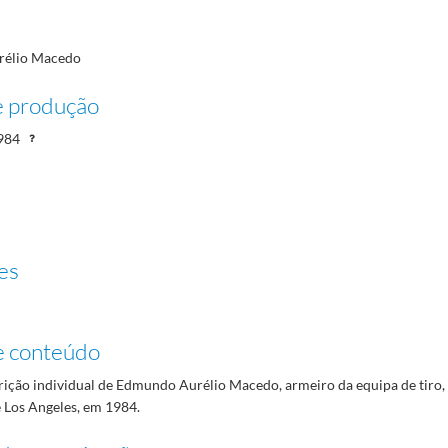
élio Macedo
e produção
984
es
e conteúdo
rição individual de Edmundo Aurélio Macedo, armeiro da equipa de tiro, 
 Los Angeles, em 1984.