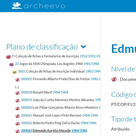
Plano de classificação
Edmu
FI
Coleção de fichas e formulários de inscrição
1952/1992-05-17
23
Jogos da XXIII Olimpíada, Los Angeles 1984
1981/1984
Nível de
0001
Coleção de fichas de inscrição individual
1981/1984
Documen
000001
Fernando Alberto Prado Dias de Freitas
1982-05-12/1982-05-12
(...)
Código d
000058
Ronald Ward
1984/1984
000059
João da Cunha Meneses Martins Abrantes
1984/1984
PT/COP/FI/2
000060
Luis Filipe Gonçalves Ribeiro Alves Monteiro
1984/1984
000061
Manuel José Lopes Pinto Barroso
1984/1984
Tipo de t
000062
Roberto Pedro Peig Dória Durão
1984/1984
Atribuído
000063
Edmundo Aurélio Macedo
1984/1984