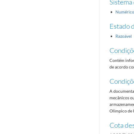
Sistema 
Numéric
Estado 
Razoável
Condiçõ
Contém infor
de acordo com
Condiçõ
A documentaç
mecânicos ou
armazenament
Olímpico de 
Cota des