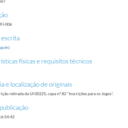
607
ção
/FI-006
 escrita
uguês)
sticas físicas e requisitos técnicos
a e localização de originais
rição retirada da UI 00225, capa n.º 82 "Inscrições para os Jogos".
publicação
16:54:42