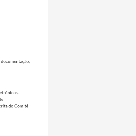
a documentação,
etrónicos,
de
crita do Comité