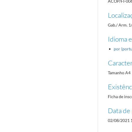
ACOP/FI-00
Localiza
Gab./ Arm. 1
Idioma e
por (port
Caracterí
Tamanho A4
Existênci
Ficha de insc
Data de 
02/08/2021 