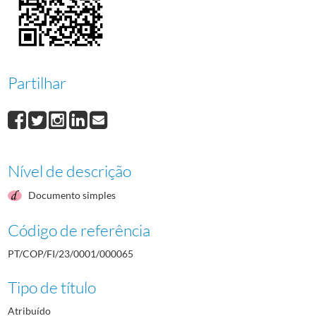
000066
José Manuel Guimarães Jacques Pena
1984/1984
000067
Maria Isabel dos Santos de Almeida Joglar Chitas
1984/1984
000068
Horácio de Oliveira Maurício
1984/1984
000069
Rui Nelson Gaio dos Santos
1984/1984
000070
João Fernando Parreira Rebelo
1984/1984
Partilhar
(...)
000001
Fernando Alberto Prado Dias de Freitas
1982-05-12/1982-05-12
Nível de descrição
Documento simples
Código de referência
PT/COP/FI/23/0001/000065
Tipo de título
Atribuído