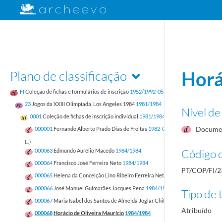
Plano de classificação
Horá
FI
Coleção de fichas e formulários de inscrição
1952/1992-05-17
23
Jogos da XXIII Olimpíada, Los Angeles 1984
1981/1984
Nível de
0001
Coleção de fichas de inscrição individual
1981/1984
Documen
000001
Fernando Alberto Prado Dias de Freitas
1982-05-12/1982-05-12
(...)
Código d
000063
Edmundo Aurélio Macedo
1984/1984
000064
Francisco José Ferreira Neto
1984/1984
PT/COP/FI/2
000065
Helena da Conceição Lino Ribeiro Ferreira Neto
1984/1984
000066
José Manuel Guimarães Jacques Pena
1984/1984
Tipo de t
000067
Maria Isabel dos Santos de Almeida Joglar Chitas
1984/1984
Atribuído
000068
Horácio de Oliveira Maurício
1984/1984