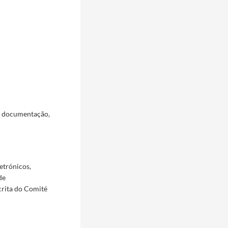
a documentação,
etrónicos,
de
crita do Comité