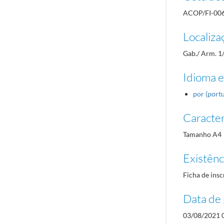
ACOP/FI-00
Localiza
Gab./ Arm. 1
Idioma e
por (port
Caracterí
Tamanho A4
Existênci
Ficha de insc
Data de 
03/08/2021 