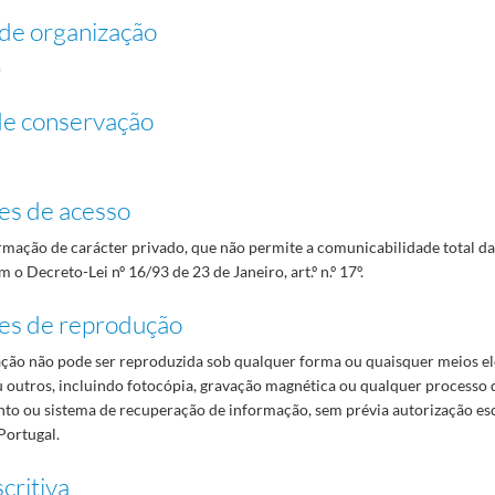
de organização
o
de conservação
es de acesso
mação de carácter privado, que não permite a comunicabilidade total d
 o Decreto-Lei nº 16/93 de 23 de Janeiro, art.º n.º 17º.
es de reprodução
ão não pode ser reproduzida sob qualquer forma ou quaisquer meios el
 outros, incluindo fotocópia, gravação magnética ou qualquer processo 
o ou sistema de recuperação de informação, sem prévia autorização es
Portugal.
critiva