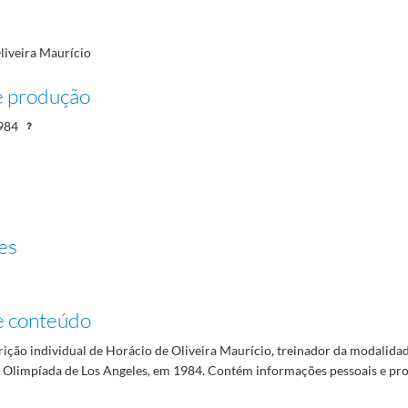
liveira Maurício
e produção
984
es
e conteúdo
rição individual de Horácio de Oliveira Maurício, treinador da modalida
I Olimpíada de Los Angeles, em 1984. Contém informações pessoais e prof