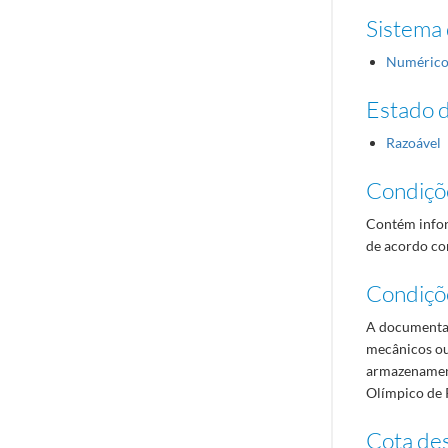
Sistema 
Numéric
Estado 
Razoável
Condiçõ
Contém infor
de acordo com
Condiçõ
A documentaç
mecânicos ou
armazenament
Olímpico de 
Cota des