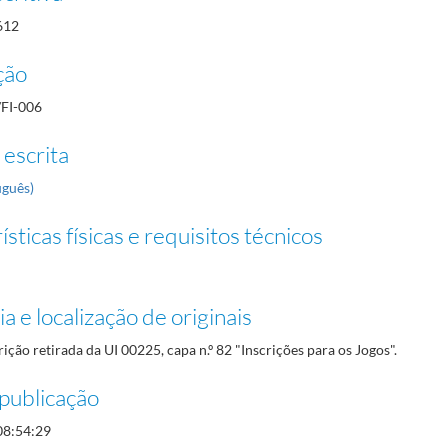
612
ção
/FI-006
 escrita
uguês)
sticas físicas e requisitos técnicos
a e localização de originais
rição retirada da UI 00225, capa n.º 82 "Inscrições para os Jogos".
publicação
08:54:29