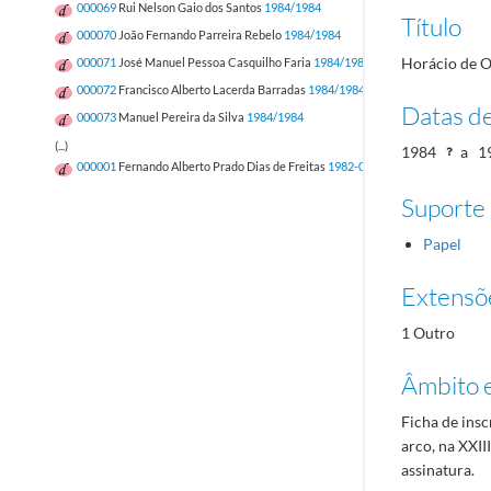
000069
Rui Nelson Gaio dos Santos
1984/1984
Título
000070
João Fernando Parreira Rebelo
1984/1984
Horácio de O
000071
José Manuel Pessoa Casquilho Faria
1984/1984
000072
Francisco Alberto Lacerda Barradas
1984/1984
Datas d
000073
Manuel Pereira da Silva
1984/1984
(...)
1984
a
1
000001
Fernando Alberto Prado Dias de Freitas
1982-05-12/1982-05-12
Suporte
Papel
Extensõ
1 Outro
Âmbito 
Ficha de insc
arco, na XXII
assinatura.