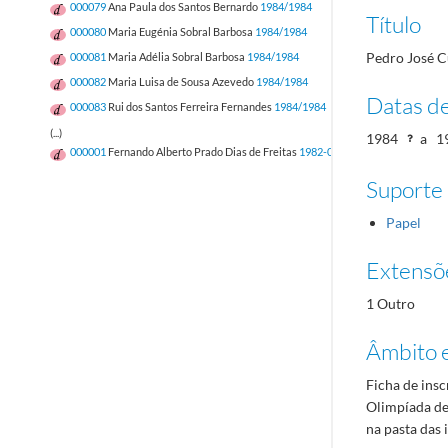
000079
Ana Paula dos Santos Bernardo
1984/1984
Título
000080
Maria Eugénia Sobral Barbosa
1984/1984
Pedro José C
000081
Maria Adélia Sobral Barbosa
1984/1984
000082
Maria Luisa de Sousa Azevedo
1984/1984
Datas d
000083
Rui dos Santos Ferreira Fernandes
1984/1984
(...)
1984
a
1
000001
Fernando Alberto Prado Dias de Freitas
1982-05-12/1982-05-12
Suporte
Papel
Extensõ
1 Outro
Âmbito 
Ficha de insc
Olimpíada de 
na pasta das 