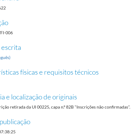
622
ção
/FI-006
 escrita
uguês)
sticas físicas e requisitos técnicos
a e localização de originais
rição retirada da UI 00225, capa n.º 82B "Inscrições não confirmadas".
publicação
07:38:25