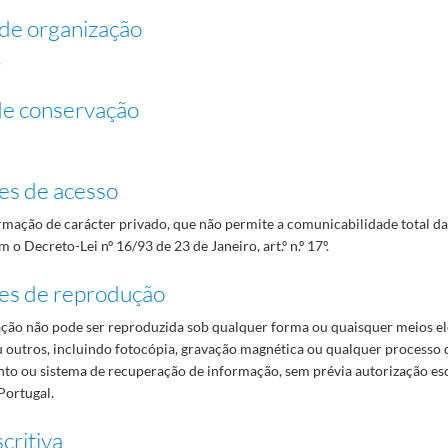
de organização
o
de conservação
es de acesso
mação de carácter privado, que não permite a comunicabilidade total d
 o Decreto-Lei nº 16/93 de 23 de Janeiro, art.º n.º 17º.
es de reprodução
ão não pode ser reproduzida sob qualquer forma ou quaisquer meios el
 outros, incluindo fotocópia, gravação magnética ou qualquer processo 
o ou sistema de recuperação de informação, sem prévia autorização es
Portugal.
critiva