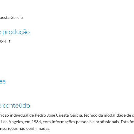
uesta Garcia
e produção
984
es
e conteúdo
rição individual de Pedro José Cuesta Garcia, técnico da modalidade de 
Los Angeles, em 1984, com informações pessoais e profissionais. Esta fi
inscrições não confirmadas.