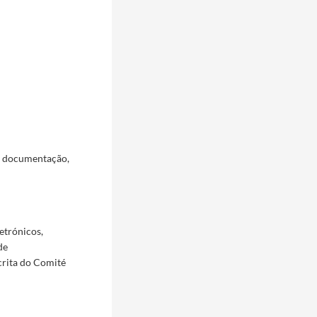
a documentação,
etrónicos,
de
crita do Comité