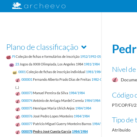
Plano de classificação
Pedr
FI
Coleção de fichas e formulários de inscrição
1952/1992-05-17
23
Jogos da XXIII Olimpíada, Los Angeles 1984
1981/1984
Nível de
0001
Coleção de fichas de inscrição individual
1981/1984
Documen
000001
Fernando Alberto Prado Dias de Freitas
1982-05-12/1982-05-12
(...)
Código d
000073
Manuel Pereira da Silva
1984/1984
000074
António de Arriaga Mardel Correia
1984/1984
PT/COP/FI/2
000075
Henrique Maria Ulrich Anjos
1984/1984
000076
José Pedro Lopes Monteiro
1984/1984
Tipo de t
000077
Patricio Miguel Guerry Monteiro Barros
1984/1984
Atribuído
000078
Pedro José Cuesta Garcia
1984/1984