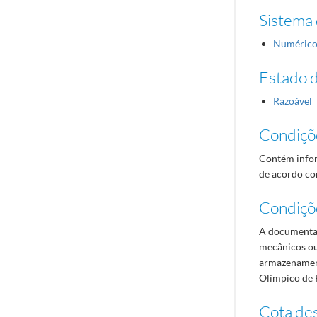
Sistema 
Numéric
Estado 
Razoável
Condiçõ
Contém infor
de acordo com
Condiçõ
A documentaç
mecânicos ou
armazenament
Olímpico de 
Cota des