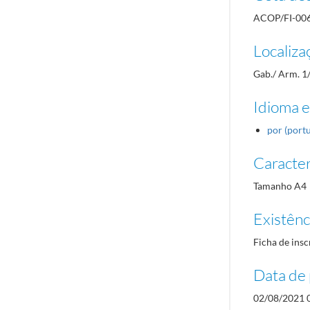
ACOP/FI-00
Localiza
Gab./ Arm. 1
Idioma e
por (port
Caracterí
Tamanho A4
Existênci
Ficha de insc
Data de 
02/08/2021 