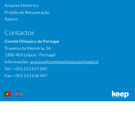
Arquivo Histórico
Projeto de Recuperação
Apoios
Contactos
Comité Olímpico de Portugal
Travessa da Memória, 36
1300-403 Lisboa - Portugal
Informações:
arquivo@comiteolimpicoportugal.pt
Tel.: +351 213 617 260
Fax: +351 213 636 967
Este sítio utiliza cookies para tornar a sua utilização mais agradável.
Ao continuar a utilizá-lo reconhece e aceita a nossa
política de cookies
Aceitar