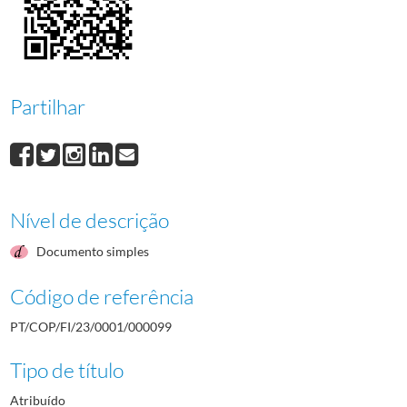
000100
José Emilio Guimarães Estrela Loureiro
1984/1984
000101
Teresa Paula Dias Figueiras
1984/1984
000102
Carlos Alberto Veiga Cabral
1984/1984
000103
António Francisco Pereiro Atabão
1984/1984
000104
Carlos Manuel Oliveira Tavares da Silva
1984/1984
Partilhar
(...)
000001
Fernando Alberto Prado Dias de Freitas
1982-05-12/1982-05-12
Nível de descrição
Documento simples
Código de referência
PT/COP/FI/23/0001/000099
Tipo de título
Atribuído