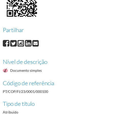
000101
Teresa Paula Dias Figueiras
1984/1984
000102
Carlos Alberto Veiga Cabral
1984/1984
000103
António Francisco Pereiro Atabão
1984/1984
000104
Carlos Manuel Oliveira Tavares da Silva
1984/1984
000105
Maria Virgínia Lança Gomes
1984/1984
Partilhar
(...)
000001
Fernando Alberto Prado Dias de Freitas
1982-05-12/1982-05-12
Nível de descrição
Documento simples
Código de referência
PT/COP/FI/23/0001/000100
Tipo de título
Atribuído