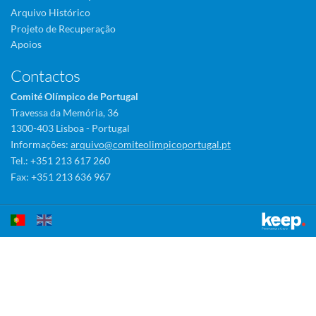
Arquivo Histórico
Projeto de Recuperação
Apoios
Contactos
Comité Olímpico de Portugal
Travessa da Memória, 36
1300-403 Lisboa - Portugal
Informações:
arquivo@comiteolimpicoportugal.pt
Tel.: +351 213 617 260
Fax: +351 213 636 967
Este sítio utiliza cookies para tornar a sua utilização mais agradável.
Ao continuar a utilizá-lo reconhece e aceita a nossa
política de cookies
Aceitar