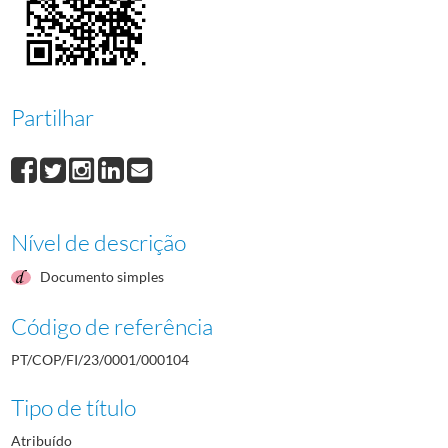
000105
Maria Virgínia Lança Gomes
1984/1984
000106
Joaquim Carlos Pereira Pinheiro
1984/1984
000107
Hélder Albano Baiona de Jesus
1984/1984
000108
Fernando Alfredo da Conceição Miguel
1984/1984
000109
José de Jesus Carvalho
1984/1984
Partilhar
(...)
000001
Fernando Alberto Prado Dias de Freitas
1982-05-12/1982-05-12
Nível de descrição
Documento simples
Código de referência
PT/COP/FI/23/0001/000104
Tipo de título
Atribuído