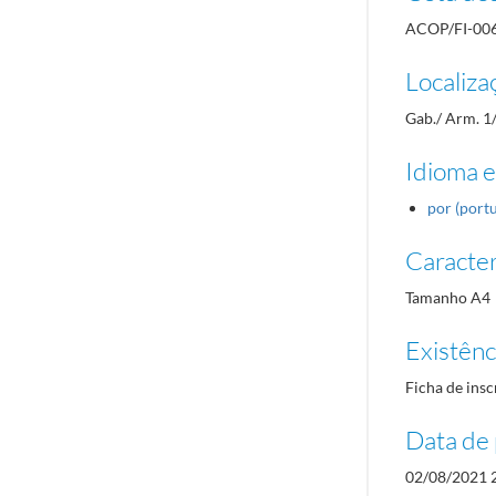
ACOP/FI-00
Localiza
Gab./ Arm. 1
Idioma e
por (port
Caracterí
Tamanho A4
Existênci
Ficha de insc
Data de 
02/08/2021 