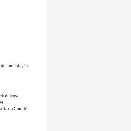
a documentação,
etrónicos,
de
crita do Comité