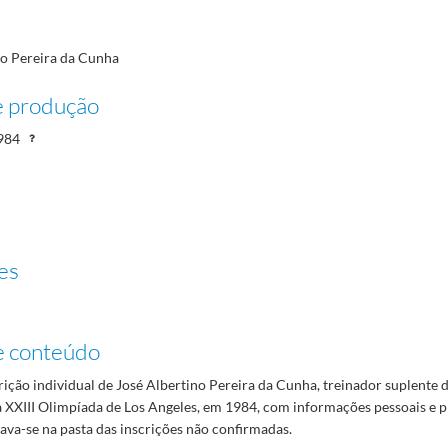
no Pereira da Cunha
e produção
984
es
e conteúdo
rição individual de José Albertino Pereira da Cunha, treinador suplente
 XXIII Olimpíada de Los Angeles, em 1984, com informações pessoais e pr
ava-se na pasta das inscrições não confirmadas.