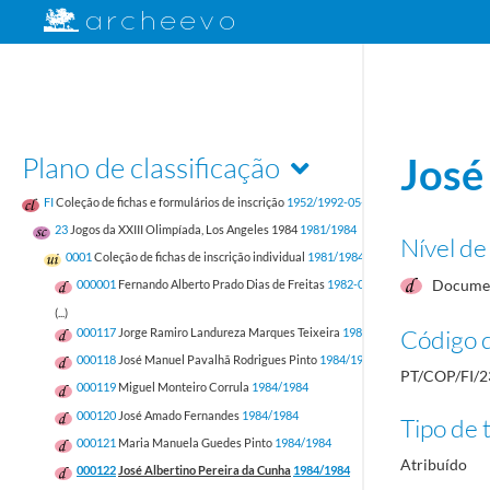
Plano de classificação
José
FI
Coleção de fichas e formulários de inscrição
1952/1992-05-17
23
Jogos da XXIII Olimpíada, Los Angeles 1984
1981/1984
Nível de
0001
Coleção de fichas de inscrição individual
1981/1984
Documen
000001
Fernando Alberto Prado Dias de Freitas
1982-05-12/1982-05-12
(...)
Código d
000117
Jorge Ramiro Landureza Marques Teixeira
1984/1984
000118
José Manuel Pavalhã Rodrigues Pinto
1984/1984
PT/COP/FI/2
000119
Miguel Monteiro Corrula
1984/1984
000120
José Amado Fernandes
1984/1984
Tipo de t
000121
Maria Manuela Guedes Pinto
1984/1984
Atribuído
000122
José Albertino Pereira da Cunha
1984/1984