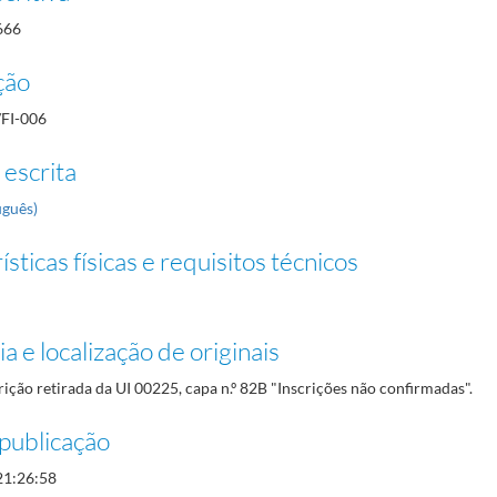
666
ção
/FI-006
 escrita
uguês)
sticas físicas e requisitos técnicos
a e localização de originais
rição retirada da UI 00225, capa n.º 82B "Inscrições não confirmadas".
publicação
21:26:58