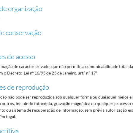
de organização
o
de conservação
es de acesso
mação de carácter privado, que não permite a comunicabilidade total d
 o Decreto-Lei nº 16/93 de 23 de Janeiro, art.º n.º 17º.
es de reprodução
ão não pode ser reproduzida sob qualquer forma ou quaisquer meios el
 outros, incluindo fotocópia, gravação magnética ou qualquer processo 
o ou sistema de recuperação de informação, sem prévia autorização es
Portugal.
critiva