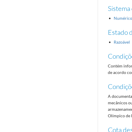
Sistema 
Numéric
Estado 
Razoável
Condiçõ
Contém infor
de acordo com
Condiçõ
A documentaç
mecânicos ou
armazenament
Olímpico de 
Cota des