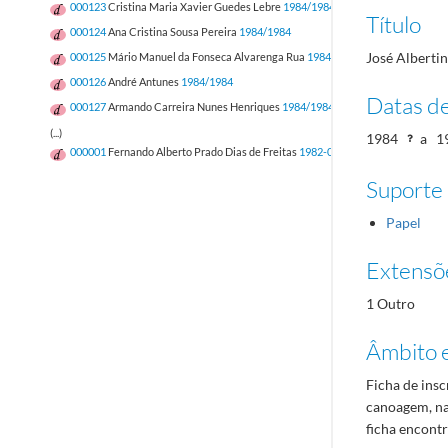
000123
Cristina Maria Xavier Guedes Lebre
1984/1984
Título
000124
Ana Cristina Sousa Pereira
1984/1984
José Alberti
000125
Mário Manuel da Fonseca Alvarenga Rua
1984/1984
000126
André Antunes
1984/1984
Datas d
000127
Armando Carreira Nunes Henriques
1984/1984
(...)
1984
a
1
000001
Fernando Alberto Prado Dias de Freitas
1982-05-12/1982-05-12
Suporte
Papel
Extensõ
1 Outro
Âmbito 
Ficha de insc
canoagem, na
ficha encontr