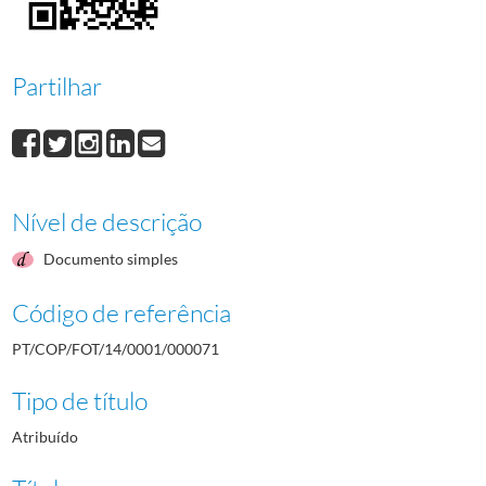
000072
Francisco Duarte
1948/1948
000073
Não identificado
1948/1948
000074
José Nobre Guedes
1948-06-30/1948-06-30
Partilhar
000075
Fernando Ferreira
1948/1948
000076
Ricardo Ornelas
1948/1948
Nível de descrição
Documento simples
Código de referência
PT/COP/FOT/14/0001/000071
Tipo de título
Atribuído