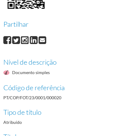
000021
Adi Dassler
1983/1983
000026
Anabela Fernandes
1983/1984
000027
Paulo Azevedo
1983/1984
Partilhar
000028
Vasco Lynce
1983/1984
000029
Raul Diniz
1983/1984
(...)
000006
Corrida "Chama Olímpica" 1984
1984/1984
Nível de descrição
Documento simples
Código de referência
PT/COP/FOT/23/0001/000020
Tipo de título
Atribuído