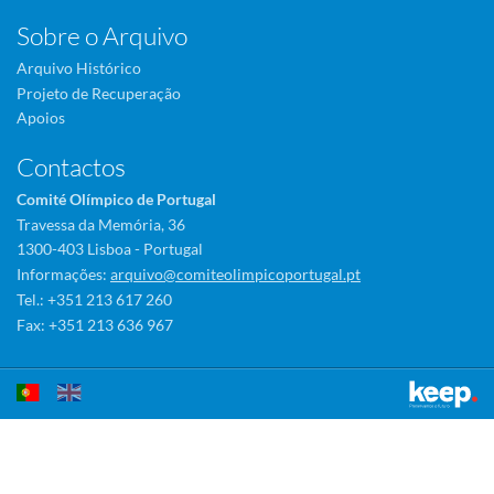
Sobre o Arquivo
Arquivo Histórico
Projeto de Recuperação
Apoios
Contactos
Comité Olímpico de Portugal
Travessa da Memória, 36
1300-403 Lisboa - Portugal
Informações:
arquivo@comiteolimpicoportugal.pt
Tel.: +351 213 617 260
Fax: +351 213 636 967
Este sítio utiliza cookies para tornar a sua utilização mais agradável.
Ao continuar a utilizá-lo reconhece e aceita a nossa
política de cookies