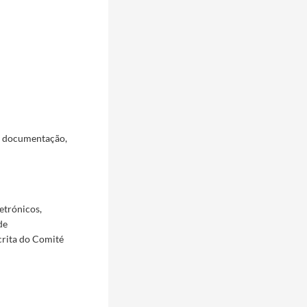
a documentação,
etrónicos,
de
crita do Comité