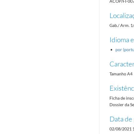
ACOP/FI-00
Localiza
Gab./ Arm. 1
Idioma e
por (port
Caracterí
Tamanho A4
Existênci
Ficha de insc
Dossier da Se
Data de 
02/08/2021 