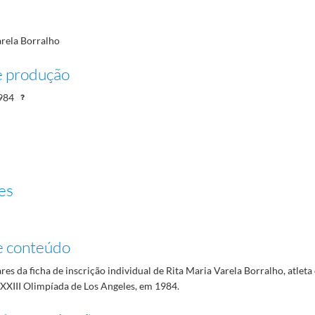
arela Borralho
e produção
984
es
e conteúdo
es da ficha de inscrição individual de Rita Maria Varela Borralho, atlet
 XXIII Olimpíada de Los Angeles, em 1984.