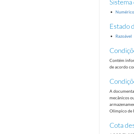
Sistema 
Numéric
Estado 
Razoável
Condiçõ
Contém infor
de acordo com
Condiçõ
A documentaç
mecânicos ou
armazenament
Olímpico de 
Cota des