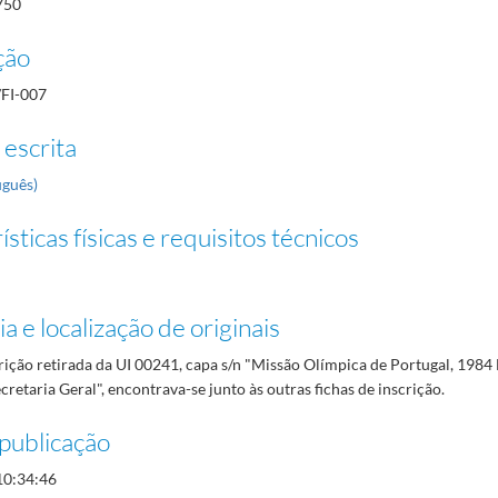
750
ção
/FI-007
 escrita
uguês)
sticas físicas e requisitos técnicos
a e localização de originais
rição retirada da UI 00241, capa s/n "Missão Olímpica de Portugal, 1984 
cretaria Geral", encontrava-se junto às outras fichas de inscrição.
publicação
10:34:46