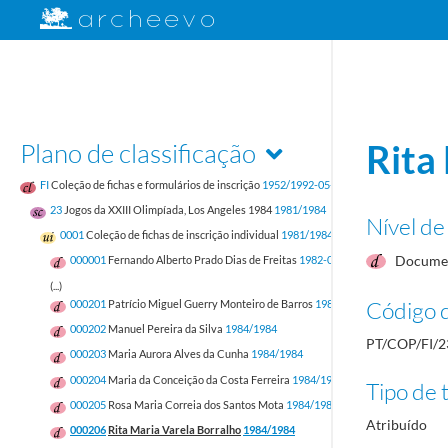
Plano de classificação
Rita
FI
Coleção de fichas e formulários de inscrição
1952/1992-05-17
23
Jogos da XXIII Olimpíada, Los Angeles 1984
1981/1984
Nível de
0001
Coleção de fichas de inscrição individual
1981/1984
Documen
000001
Fernando Alberto Prado Dias de Freitas
1982-05-12/1982-05-12
(...)
Código d
000201
Patrício Miguel Guerry Monteiro de Barros
1984/1984
000202
Manuel Pereira da Silva
1984/1984
PT/COP/FI/2
000203
Maria Aurora Alves da Cunha
1984/1984
000204
Maria da Conceição da Costa Ferreira
1984/1984
Tipo de t
000205
Rosa Maria Correia dos Santos Mota
1984/1984
Atribuído
000206
Rita Maria Varela Borralho
1984/1984