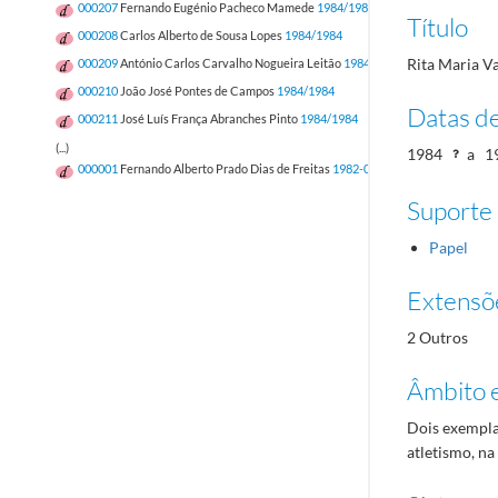
000207
Fernando Eugénio Pacheco Mamede
1984/1984
Título
000208
Carlos Alberto de Sousa Lopes
1984/1984
Rita Maria V
000209
António Carlos Carvalho Nogueira Leitão
1984/1984
000210
João José Pontes de Campos
1984/1984
Datas d
000211
José Luís França Abranches Pinto
1984/1984
(...)
1984
a
1
000001
Fernando Alberto Prado Dias de Freitas
1982-05-12/1982-05-12
Suporte
Papel
Extensõ
2 Outros
Âmbito 
Dois exemplar
atletismo, na