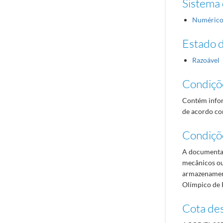
Sistema 
Numéric
Estado 
Razoável
Condiçõ
Contém infor
de acordo com
Condiçõ
A documentaç
mecânicos ou
armazenament
Olímpico de 
Cota des