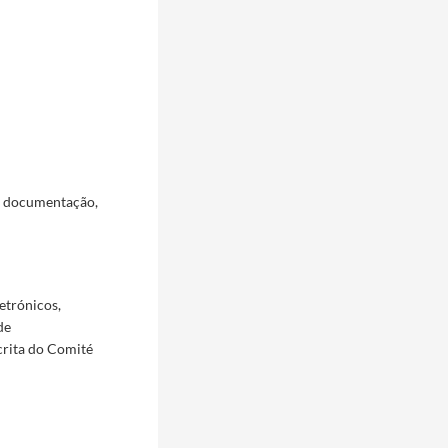
a documentação,
etrónicos,
de
crita do Comité