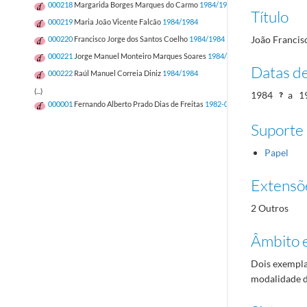
000218
Margarida Borges Marques do Carmo
1984/1984
Título
000219
Maria João Vicente Falcão
1984/1984
João Francis
000220
Francisco Jorge dos Santos Coelho
1984/1984
000221
Jorge Manuel Monteiro Marques Soares
1984/1984
Datas d
000222
Raúl Manuel Correia Diniz
1984/1984
(...)
1984
a
1
000001
Fernando Alberto Prado Dias de Freitas
1982-05-12/1982-05-12
Suporte
Papel
Extensõ
2 Outros
Âmbito 
Dois exemplar
modalidade d