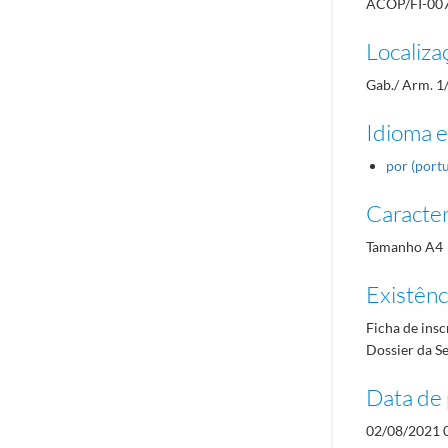
ACOP/FI-00
Localiza
Gab./ Arm. 1
Idioma e
por (port
Caracterí
Tamanho A4
Existênci
Ficha de insc
Dossier da Se
Data de 
02/08/2021 