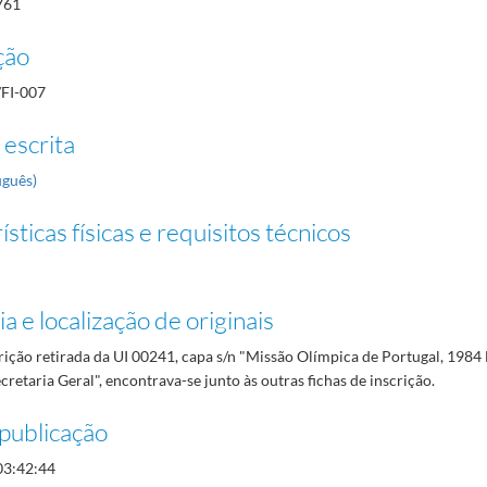
761
ção
/FI-007
 escrita
uguês)
sticas físicas e requisitos técnicos
a e localização de originais
rição retirada da UI 00241, capa s/n "Missão Olímpica de Portugal, 1984 
cretaria Geral", encontrava-se junto às outras fichas de inscrição.
publicação
03:42:44