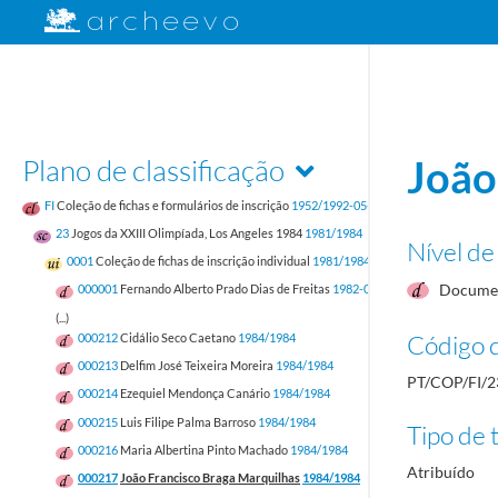
Plano de classificação
João
FI
Coleção de fichas e formulários de inscrição
1952/1992-05-17
23
Jogos da XXIII Olimpíada, Los Angeles 1984
1981/1984
Nível de
0001
Coleção de fichas de inscrição individual
1981/1984
Documen
000001
Fernando Alberto Prado Dias de Freitas
1982-05-12/1982-05-12
(...)
Código d
000212
Cidálio Seco Caetano
1984/1984
000213
Delfim José Teixeira Moreira
1984/1984
PT/COP/FI/2
000214
Ezequiel Mendonça Canário
1984/1984
000215
Luis Filipe Palma Barroso
1984/1984
Tipo de t
000216
Maria Albertina Pinto Machado
1984/1984
Atribuído
000217
João Francisco Braga Marquilhas
1984/1984