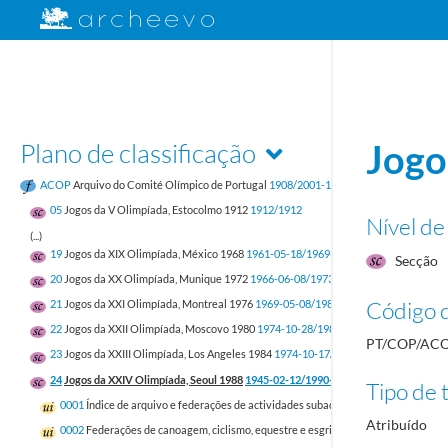
Plano de classificação
Jogo
ACOP
Arquivo do Comité Olímpico de Portugal
1908/2001-12-31
05
Jogos da V Olimpíada, Estocolmo 1912
1912/1912
Nível de
(...)
19
Jogos da XIX Olimpíada, México 1968
1961-05-18/1969-12-16
Secção
20
Jogos da XX Olimpíada, Munique 1972
1966-06-08/1973-06-18
Código d
21
Jogos da XXI Olimpíada, Montreal 1976
1969-05-08/1980-10-08
22
Jogos da XXII Olimpíada, Moscovo 1980
1974-10-28/1981-10-23
PT/COP/ACO
23
Jogos da XXIII Olimpíada, Los Angeles 1984
1974-10-17/1985-11-02
24
Jogos da XXIV Olimpíada, Seoul 1988
1945-02-12/1990-03-27
Tipo de t
0001
Índice de arquivo e federações de actividades subaquáticas, andebol, atlet
Atribuído
0002
Federações de canoagem, ciclismo, equestre e esgrima.
1983-07-19/1988-1