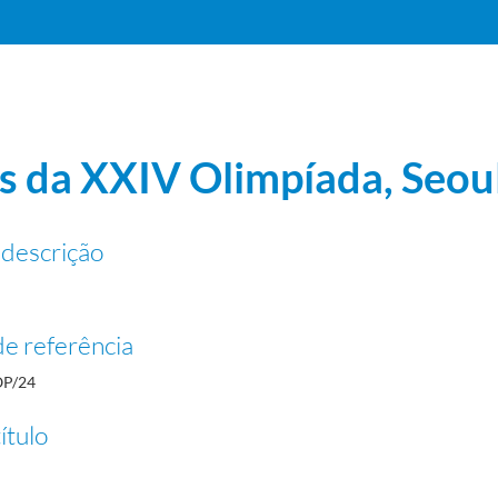
s da XXIV Olimpíada, Seou
 descrição
e referência
P/24
ítulo
ismo, badminton, basquetebol e boxe
1984-12-05/1988-12-09
2-23