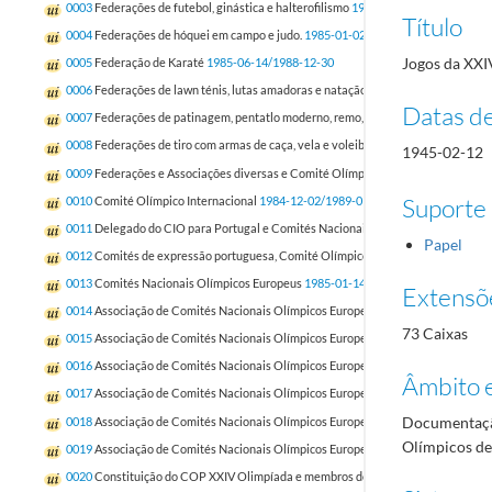
0003
Federações de futebol, ginástica e halterofilismo
1984-09/1988-12-29
Título
0004
Federações de hóquei em campo e judo.
1985-01-02/1989-01-19
Jogos da XXI
0005
Federação de Karaté
1985-06-14/1988-12-30
0006
Federações de lawn ténis, lutas amadoras e natação
1980-12-02/1989-01-1
Datas d
0007
Federações de patinagem, pentatlo moderno, remo, rugby, ski, ténis de mesa, 
0008
Federações de tiro com armas de caça, vela e voleibol, Medecina desportiva
1945-02-12
0009
Federações e Associações diversas e Comité Olímpico Internacional
1982-0
Suporte
0010
Comité Olímpico Internacional
1984-12-02/1989-01-12
0011
Delegado do CIO para Portugal e Comités Nacionais Olímpicos
1984-11-26
Papel
0012
Comités de expressão portuguesa, Comité Olímpico Francês e Comités Nac
0013
Comités Nacionais Olímpicos Europeus
1985-01-14/1988-11-25
Extensõ
0014
Associação de Comités Nacionais Olímpicos Europeus [1]
1986-01-06/1988
73 Caixas
0015
Associação de Comités Nacionais Olímpicos Europeus [2]
1987-06-23/1988
0016
Associação de Comités Nacionais Olímpicos Europeus [3]
1986-05-29/1988
Âmbito 
0017
Associação de Comités Nacionais Olímpicos Europeus [4]
1985-01-28/1988
Documentação
0018
Associação de Comités Nacionais Olímpicos Europeus [5]
1981-05/1989-03
Olímpicos de
0019
Associação de Comités Nacionais Olímpicos Europeus e exposição olimpis
0020
Constituição do COP XXIV Olimpíada e membros do C.O.P.
1981-02-24/198