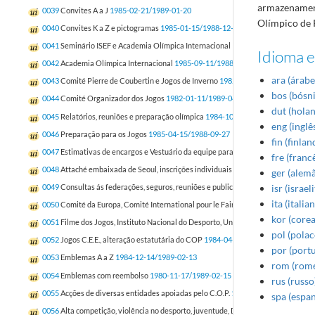
armazenament
0039
Convites A a J
1985-02-21/1989-01-20
Olímpico de 
0040
Convites K a Z e pictogramas
1985-01-15/1988-12-12
0041
Seminário ISEF e Academia Olímpica Internacional
1984-09-28/1986-10-16
Idioma e
0042
Academia Olímpica Internacional
1985-09-11/1988-08-26
ara (árabe
0043
Comité Pierre de Coubertin e Jogos de Inverno
1982-02/1989-03-27
bos (bósn
0044
Comité Organizador dos Jogos
1982-01-11/1989-04-14
dut (hola
0045
Relatórios, reuniões e preparação olímpica
1984-10-31/1988-12
eng (inglê
0046
Preparação para os Jogos
1985-04-15/1988-09-27
fin (finlan
0047
Estimativas de encargos e Vestuário da equipe para os Jogos
1987-02-07/1
fre (franc
0048
Attaché embaixada de Seoul, inscrições individuais e por equipa nos Jogos 
ger (alem
isr (israeli
0049
Consultas ás federações, seguros, reuniões e publicidade relacionada com o
ita (italia
0050
Comité da Europa, Comité International pour le Fair Play e Conselho Nacio
kor (core
0051
Filme dos Jogos, Instituto Nacional do Desporto, Universíadas e Operação A
pol (polac
0052
Jogos C.E.E., alteração estatutária do COP
1984-04-13/1988-12-22
por (port
0053
Emblemas A a Z
1984-12-14/1989-02-13
rom (rom
0054
Emblemas com reembolso
1980-11-17/1989-02-15
rus (russo
0055
Acções de diversas entidades apoiadas pelo C.O.P.
1984-02-15/1989-01-09
spa (espa
0056
Alta competição, violência no desporto, juventude, Dia Olímpico e desporto