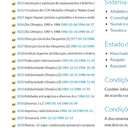
Sistema 
0021
Instalação e aquisição de equipamentos e Boletim do COP
1985-01-25/198
0022
Circulares do COP, Medalha Olímpica "Nobre Guedes"
1984-12-14/1988-1
Alfabétic
Cronológ
0023
Jogos Hapoel, prémios e galardões e termos e emblemas olímpicos
1982-02
Numéric
0024
Dia Olímpico, 1985 e 1986
1985-02-06/1986-06-27
Temático
0025
Dia Olímpico, 1987 e 1988
1986-03-14/1988-06-27
0026
Direcção Geral dos Desportos [1]
1977-09-23/1988-11-11
Estado 
0027
Direcção Geral dos Desportos [2]
1985-01-21/1989-02-09
Manchad
0028
Instituto Superior de Educação, ministérios e federações internacionais
198
Rasgado
0029
Federações internacionais
1985-05-10/1988-11-29
Razoável
0030
Solidariedade Olímpica [1]
1983-12-21/1986-10-28
0031
Solidariedade Olímpica [2]
1985-10-31/1988-06-09
Condiçõ
0032
Solidariedade Olímpica [3]
1985-03-04/1988-11-09
Contém infor
0033
Solidariedade Olímpica [4]
1983-11/1988-11-03
de acordo com
0034
Entidades estrangeiras e diversos A a I
1984-02-16/1989-01-06
0035
Diversos J a Z
1985-01-14/1989-01-09
Condiçõ
0036
Imprensa, rádio televisão
1984-10-24/1989-01-21
0037
Tesouraria
1984-12-21/1989-12-13
A documentaç
mecânicos ou
0038
Bancos, «O Jogo» colaboração quinzenal e propostas para aquisição de dive