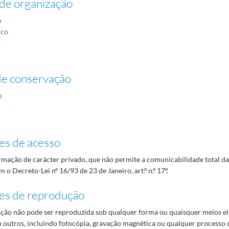
de organização
9-01-11
1-25
o
ico
-12/1988-07-07
o
de conservação
o
5-06-28/1988-12-26
es de acesso
mação de carácter privado, que não permite a comunicabilidade total d
 o Decreto-Lei nº 16/93 de 23 de Janeiro, art.º n.º 17º.
es de reprodução
ão não pode ser reproduzida sob qualquer forma ou quaisquer meios el
 outros, incluindo fotocópia, gravação magnética ou qualquer processo 
rsos artigos
1985-01-10/1988-12-20