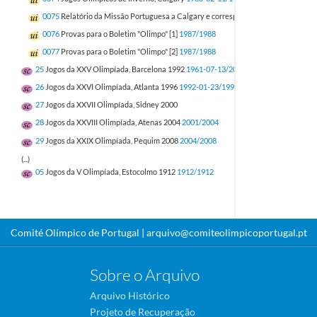
0075
Relatório da Missão Portuguesa a Calgary e correspondência
1986-06-11/1
0076
Provas para o Boletim "Olimpo" [1]
1987/1988
0077
Provas para o Boletim "Olimpo" [2]
1987/1988
25
Jogos da XXV Olimpíada, Barcelona 1992
1961-07-13/2000-01-05
26
Jogos da XXVI Olimpíada, Atlanta 1996
1992-01-23/1997-07-02
27
Jogos da XXVII Olimpíada, Sidney 2000
28
Jogos da XXVIII Olimpíada, Atenas 2004
2001/2004
29
Jogos da XXIX Olimpíada, Pequim 2008
2004/2008
(...)
05
Jogos da V Olimpíada, Estocolmo 1912
1912/1912
Comité Olímpico de Portugal |
arquivo@comiteolimpicoportugal.pt
Sobre o Arquivo
Arquivo Histórico
Projeto de Recuperação