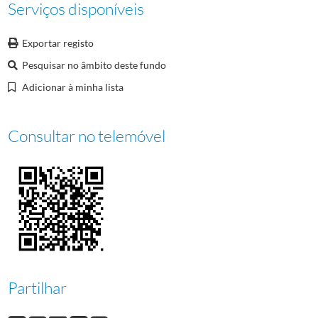
Serviços disponíveis
0010
Comité Olímpico Internacional
1984-12-02/1989-01-12
0011
Delegado do CIO para Portugal e Comités Nacionais Olímpicos
1984-11-26
Exportar registo
(...)
0077
Provas para o Boletim "Olimpo" [2]
1987/1988
Pesquisar no âmbito deste fundo
Adicionar à minha lista
Consultar no telemóvel
Partilhar