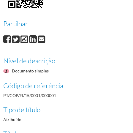
000009
Rodrigo Basto
1952/1952
000010
José Pinto
1952/1952
000011
Armando Almeida
1952/1952
Partilhar
(...)
000137
César de Melo
1952/1952
Nível de descrição
Documento simples
Código de referência
PT/COP/FI/15/0001/000001
Tipo de título
Atribuído