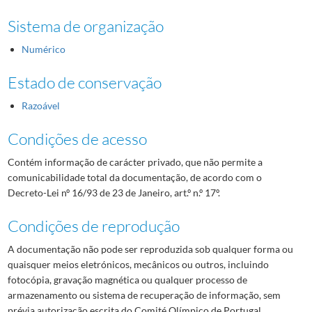
000039
Bienal internacional de desportistas na arte
1986/1986
Sistema de organização
000040
28º concurso mundial de arte juvenil
1986/1986
000041
Ações da semana cultural
1988/1988
Numérico
000042
L'équipe magazine
1985-10-19/1985-10-19
Estado de conservação
000043
Corrida Dia Olímpico 1987
1987/1987
000044
Bilheteira Olímpica
1986-11/1986-11
Razoável
000045
Moedas Comemorativas dos Descobrimentos Portugueses
1988/1988
000046
Operação Juventude/ 92
1986/1986
Condições de acesso
000047
Operação Olimpismo / Juventude 1987
1987/1987
Contém informação de carácter privado, que não permite a
000048
Operação Olimpismo / Juventude 1988
1988/1988
comunicabilidade total da documentação, de acordo com o
000049
Concurso Arte e Desporto 1º Prémio
1985-10/1985-10
Decreto-Lei nº 16/93 de 23 de Janeiro, art.º n.º 17º.
000050
Concurso Arte e Desporto 2º Prémio
1985-10/1985-10
000051
Concurso Arte e Desporto 3º Prémio
1985-10/1985-10
Condições de reprodução
000052
Prémio de Honra do Concurso Arte e Desporto
1985-10/1985-10
A documentação não pode ser reproduzida sob qualquer forma ou
000053
Prémio Revelação do Concurso Arte e Desporto
1985-10/1985-10
quaisquer meios eletrónicos, mecânicos ou outros, incluindo
25
Jogos da XXV Olimpíada, Barcelona 1992
1988/1992
fotocópia, gravação magnética ou qualquer processo de
26
Jogos da XXVI Olimpíada, Atlanta 1996
1994/1996
armazenamento ou sistema de recuperação de informação, sem
prévia autorização escrita do Comité Olímpico de Portugal.