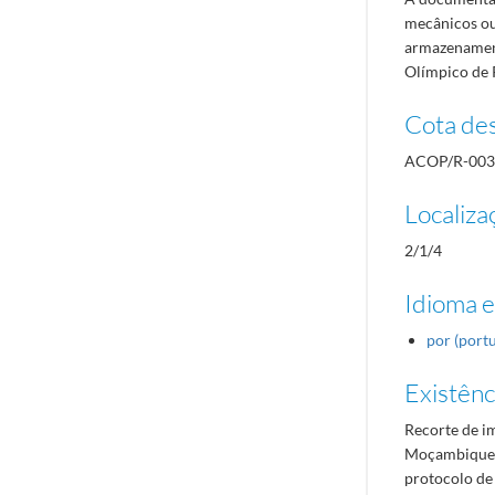
mecânicos ou
armazenament
Olímpico de 
Cota des
ACOP/R-003
Localiza
2/1/4
Idioma e
por (port
Existênci
Recorte de i
Moçambique",
protocolo de