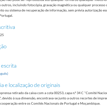
 outros, incluindo fotocópia, gravação magnética ou qualquer processo 
o ou sistema de recuperação de informação, sem prévia autorização es
Portugal.
critiva
25
ção
 escrita
uguês)
a e localização de originais
mprensa retirado da caixa com a cota 00253, capa n.º 34 C "Comité Nacio
 devido à sua dimensão, encontrava-se junto a outros recortes de impre
 cooperação entre os Comités Nacionais de Portugal e Moçambique.