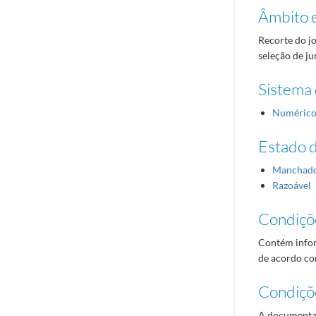
Âmbito 
Recorte do j
seleção de j
Sistema 
Numéric
Estado 
Manchad
Razoável
Condiçõ
Contém infor
de acordo com
Condiçõ
A documentaç