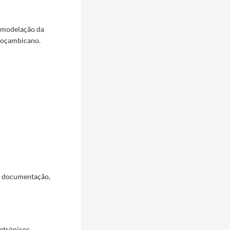
remodelação da
 moçambicano.
a documentação,
etrónicos,