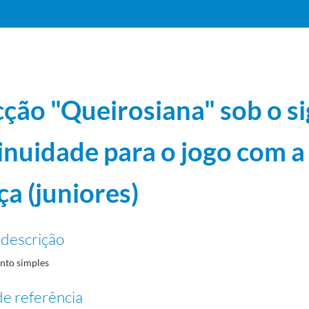
cção "Queirosiana" sob o s
inuidade para o jogo com a
ça (juniores)
ctividade!
1986-07-09/1986-07-09
Seul e Proposta de Orçamento para 89
1988-12-28/1988-12-28
-24/1988-03-24
 descrição
a reeditar velhos êxitos
1988-04-28/1988-04-28
to simples
-10-02/1987-10-02
ança (juniores)
1987-10-14/1987-10-14
e referência
 papel às acções
1987-09-30/1987-09-30