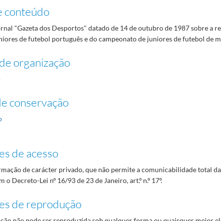
e conteúdo
ornal "Gazeta dos Desportos" datado de 14 de outubro de 1987 sobre a 
uniores de futebol português e do campeonato de juniores de futebol de
de organização
o
de conservação
o
es de acesso
mação de carácter privado, que não permite a comunicabilidade total d
 o Decreto-Lei nº 16/93 de 23 de Janeiro, art.º n.º 17º.
es de reprodução
ão não pode ser reproduzida sob qualquer forma ou quaisquer meios el