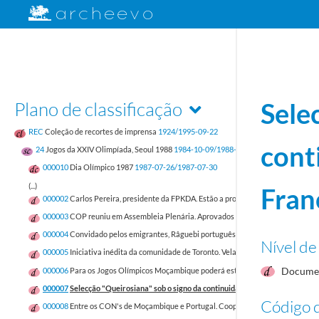
Plano de classificação
Sele
REC
Coleção de recortes de imprensa
1924/1995-09-22
cont
24
Jogos da XXIV Olimpíada, Seoul 1988
1984-10-09/1988-07-12
000010
Dia Olímpico 1987
1987-07-26/1987-07-30
(...)
Fran
000002
Carlos Pereira, presidente da FPKDA. Estão a procurar obstruir a nossa a
000003
COP reuniu em Assembleia Plenária. Aprovados Relatório de Missão de 
000004
Convidado pelos emigrantes, Râguebi português na África do Sul
1988-03
Nível de
000005
Iniciativa inédita da comunidade de Toronto. Vela portuguesa em Seul par
Documen
000006
Para os Jogos Olímpicos Moçambique poderá estagiar em Portugal
1987
000007
Selecção "Queirosiana" sob o signo da continuidade para o jogo com a Fr
Código d
000008
Entre os CON's de Moçambique e Portugal. Cooperação tem de passar do