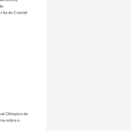
de
crita do Comité
nal Olímpico de
nsa sobre o