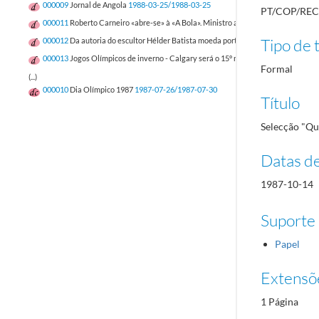
000009
Jornal de Angola
1988-03-25/1988-03-25
PT/COP/REC
000011
Roberto Carneiro «abre-se» à «A Bola». Ministro apresenta e assume mag
Tipo de t
000012
Da autoria do escultor Hélder Batista moeda portuguesa festeja olimpía
000013
Jogos Olímpicos de inverno - Calgary será o 15º marco
1988-02-09/1988
Formal
(...)
000010
Dia Olímpico 1987
1987-07-26/1987-07-30
Título
Selecção "Que
Datas d
1987-10-14
Suporte
Papel
Extensõ
1 Página