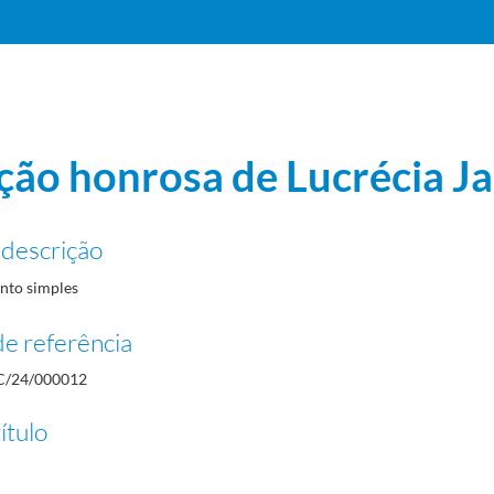
ão honrosa de Lucrécia J
 descrição
85/1985
to simples
4
e referência
/24/000012
ítulo