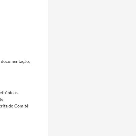
a documentação,
etrónicos,
de
crita do Comité