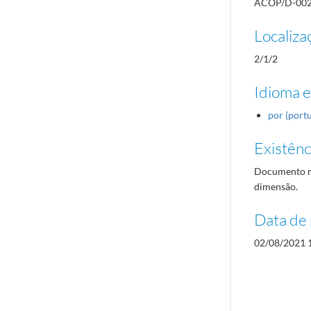
ACOP/D-00
Localiza
2/1/2
Idioma e
por (port
Existênci
Documento re
dimensão.
Data de 
02/08/2021 