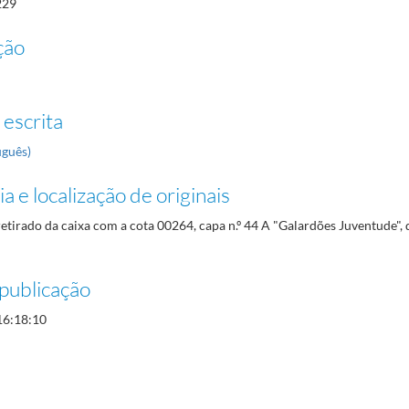
229
ção
 escrita
uguês)
a e localização de originais
tirado da caixa com a cota 00264, capa n.º 44 A "Galardões Juventude", 
publicação
16:18:10