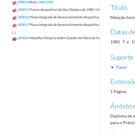
000014
Boxe
1986/1986
Título
000015
Provas desportivas do Dia Olímpico de 1988
1988/1988
Menção honro
000016
Plano integrado de desenvolvimento desportivo - 1987
1987/1987
000017
Plano integrado de desenvolvimento desportivo - 1986
1986/1986
Datas d
(...)
000004
Medalha Olímpica Nobre Guedes de Mário da Fonseca Alvarenga Rua
19
1985
a
1
Suporte
Papel
Extensõ
1 Página
Âmbito 
Diploma de m
para o Prémi