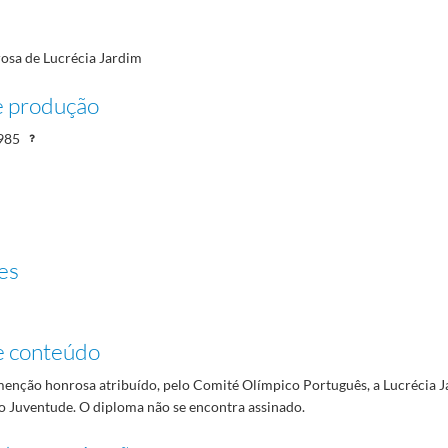
sa de Lucrécia Jardim
e produção
85/1985
985
es
e conteúdo
enção honrosa atribuído, pelo Comité Olímpico Português, a Lucrécia J
o Juventude. O diploma não se encontra assinado.