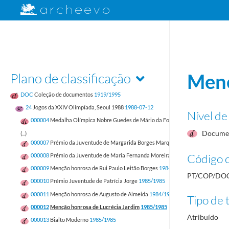
Plano de classificação
Menç
DOC
Coleção de documentos
1919/1995
24
Jogos da XXIV Olimpíada, Seoul 1988
1988-07-12
Nível de
000004
Medalha Olímpica Nobre Guedes de Mário da Fonseca Alvarenga Rua
19
Documen
(...)
000007
Prémio da Juventude de Margarida Borges Marques do Carmo
1984/198
Código d
000008
Prémio da Juventude de Maria Fernanda Moreira Ribeiro
1984/1984
000009
Menção honrosa de Rui Paulo Leitão Borges
1984/1984
PT/COP/DOC
000010
Prémio Juventude de Patrícia Jorge
1985/1985
000011
Menção honrosa de Augusto de Almeida
1984/1984
Tipo de t
000012
Menção honrosa de Lucrécia Jardim
1985/1985
Atribuído
000013
Bialto Moderno
1985/1985