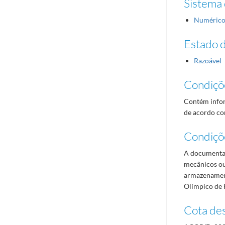
Sistema 
Numéric
Estado 
Razoável
Condiçõ
Contém infor
de acordo com
Condiçõ
A documentaç
mecânicos ou
armazenament
Olímpico de 
Cota des