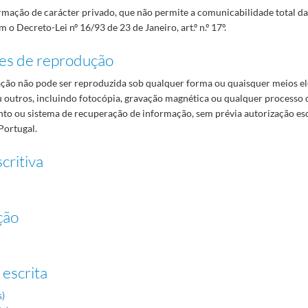
mação de carácter privado, que não permite a comunicabilidade total d
 o Decreto-Lei nº 16/93 de 23 de Janeiro, art.º n.º 17º.
es de reprodução
ão não pode ser reproduzida sob qualquer forma ou quaisquer meios el
 outros, incluindo fotocópia, gravação magnética ou qualquer processo 
o ou sistema de recuperação de informação, sem prévia autorização es
Portugal.
critiva
ção
 escrita
s)