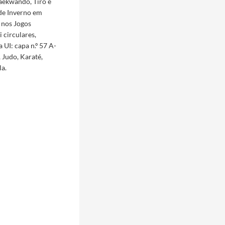
Taekwando, Tiro e
 de Inverno em
 nos Jogos
 circulares,
 UI: capa n.º 57 A-
 Judo, Karaté,
la.