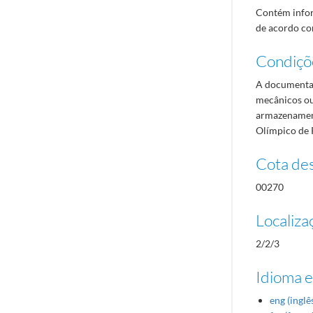
Contém infor
de acordo com
Condiçõ
A documentaç
mecânicos ou
armazenament
Olímpico de 
Cota des
00270
Localiza
2/2/3
Idioma e
eng (inglê