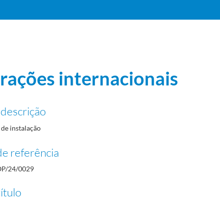
rações internacionais
 descrição
ismo, badminton, basquetebol e boxe
1984-12-05/1988-12-09
de instalação
e referência
P/24/0029
5-06-28/1988-12-26
ítulo