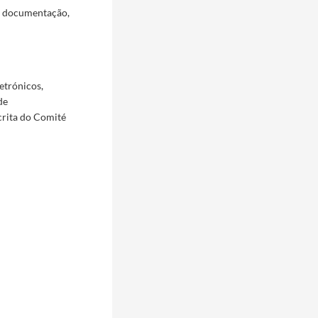
a documentação,
etrónicos,
de
crita do Comité