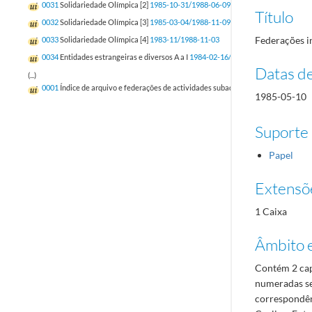
0031
Solidariedade Olímpica [2]
1985-10-31/1988-06-09
Título
0032
Solidariedade Olímpica [3]
1985-03-04/1988-11-09
Federações i
0033
Solidariedade Olímpica [4]
1983-11/1988-11-03
0034
Entidades estrangeiras e diversos A a I
1984-02-16/1989-01-06
Datas d
(...)
0001
Índice de arquivo e federações de actividades subaquáticas, andebol, atlet
1985-05-10
Suporte
Papel
Extensõ
1 Caixa
Âmbito 
Contém 2 cap
numeradas se
correspondên