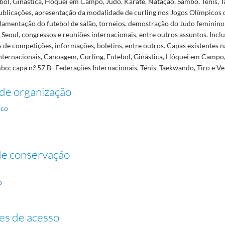
ebol, Ginástica, Hóquei em Campo, Judo, Karaté, Natação, Sambo, Ténis, 
publicações, apresentação da modalidade de curling nos Jogos Olímpicos
ulamentação do futebol de salão, torneios, demostração do Judo feminino
Seoul, congressos e reuniões internacionais, entre outros assuntos. Inclui
de competições, informações, boletins, entre outros. Capas existentes na
nternacionais, Canoagem, Curling, Futebol, Ginástica, Hóquei em Campo,
o; capa n.º 57 B- Federações Internacionais, Ténis, Taekwando, Tiro e Ve
de organização
ico
o
de conservação
o
es de acesso