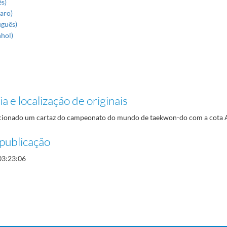
ês)
aro)
uguês)
nhol)
a e localização de originais
icionado um cartaz do campeonato do mundo de taekwon-do com a cot
publicação
03:23:06