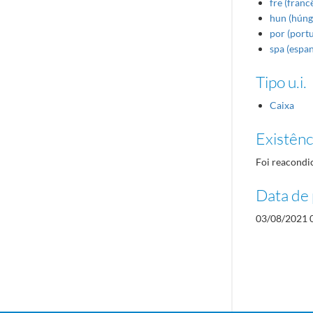
fre (franc
hun (húng
por (port
spa (espa
Tipo u.i.
Caixa
Existênci
Foi reacond
Data de 
03/08/2021 