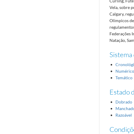
Curling, Fut
Vela, sobre 
Calgary, reg
Olímpicos de 
regulamentos 
Federações I
Natação, Samb
Sistema 
Cronológ
Numéric
Temático
Estado 
Dobrado
Manchad
Razoável
Condiçõ