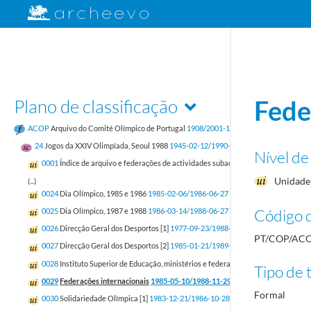
Plano de classificação
Fede
ACOP
Arquivo do Comité Olímpico de Portugal
1908/2001-12-31
24
Jogos da XXIV Olimpíada, Seoul 1988
1945-02-12/1990-03-27
Nível de
0001
Índice de arquivo e federações de actividades subaquáticas, andebol, atlet
Unidade 
(...)
0024
Dia Olímpico, 1985 e 1986
1985-02-06/1986-06-27
Código d
0025
Dia Olímpico, 1987 e 1988
1986-03-14/1988-06-27
0026
Direcção Geral dos Desportos [1]
1977-09-23/1988-11-11
PT/COP/ACO
0027
Direcção Geral dos Desportos [2]
1985-01-21/1989-02-09
0028
Instituto Superior de Educação, ministérios e federações internacionais
198
Tipo de t
0029
Federações internacionais
1985-05-10/1988-11-29
Formal
0030
Solidariedade Olímpica [1]
1983-12-21/1986-10-28