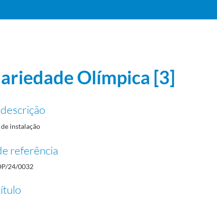
dariedade Olímpica [3]
 descrição
ismo, badminton, basquetebol e boxe
1984-12-05/1988-12-09
de instalação
e referência
5-06-28/1988-12-26
P/24/0032
ítulo