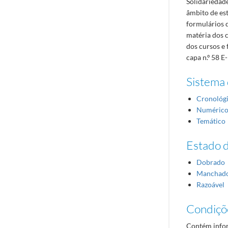
Solidariedad
âmbito de es
formulários 
matéria dos 
dos cursos e 
capa n.º 58 E
Sistema 
Cronológ
Numéric
Temático
Estado 
Dobrado
Manchad
Razoável
Condiçõ
Contém infor