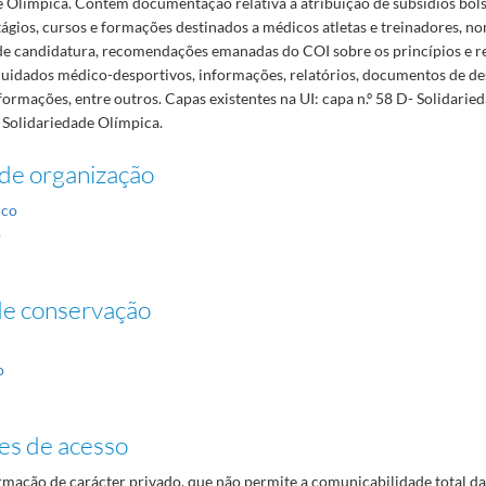
e Olímpica. Contém documentação relativa à atribuição de subsídios bol
tágios, cursos e formações destinados a médicos atletas e treinadores,
de candidatura, recomendações emanadas do COI sobre os princípios e re
cuidados médico-desportivos, informações, relatórios, documentos de d
formações, entre outros. Capas existentes na UI: capa n.º 58 D- Solidarie
- Solidariedade Olímpica.
de organização
ico
o
de conservação
o
es de acesso
mação de carácter privado, que não permite a comunicabilidade total d