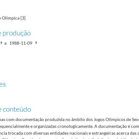
 Olímpica [3]
e produção
ismo, badminton, basquetebol e boxe
1984-12-05/1988-12-09
a
1988-11-09
es
e conteúdo
as com documentação produzida no âmbito dos Jogos Olímpicos de Seo
quencialmente e organizadas cronologicamente. A documentação é com
cia trocada com diversas entidades nacionais e estrangeiras acerca das 