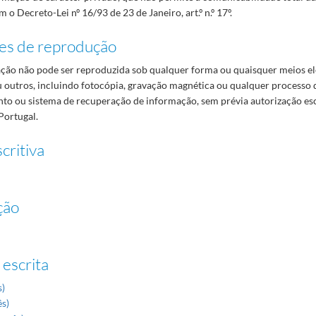
 o Decreto-Lei nº 16/93 de 23 de Janeiro, art.º n.º 17º.
es de reprodução
ão não pode ser reproduzida sob qualquer forma ou quaisquer meios el
 outros, incluindo fotocópia, gravação magnética ou qualquer processo 
o ou sistema de recuperação de informação, sem prévia autorização es
Portugal.
critiva
ção
 escrita
s)
ês)