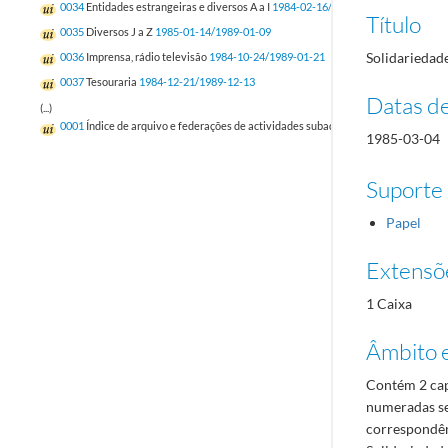
0034
Entidades estrangeiras e diversos A a I
1984-02-16/1989-01-06
Título
0035
Diversos J a Z
1985-01-14/1989-01-09
Solidariedade
0036
Imprensa, rádio televisão
1984-10-24/1989-01-21
0037
Tesouraria
1984-12-21/1989-12-13
Datas d
(...)
0001
Índice de arquivo e federações de actividades subaquáticas, andebol, atlet
1985-03-04
Suporte
Papel
Extensõ
1 Caixa
Âmbito 
Contém 2 cap
numeradas se
correspondên