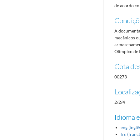
de acordo com
Condiçõ
A documentaç
mecânicos ou
armazenament
Olímpico de 
Cota des
00273
Localiza
2/2/4
Idioma e
eng (inglê
fre (franc