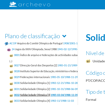
Plano de classificação
Soli
ACOP
Arquivo do Comité Olímpico de Portugal
1908/2001-12-31
24
Jogos da XXIV Olimpíada, Seoul 1988
1945-02-12/1990-03-27
Nível de
0001
Índice de arquivo e federações de actividades subaquáticas, andebol, atlet
Unidade 
(...)
0027
Direcção Geral dos Desportos [2]
1985-01-21/1989-02-09
Código d
0028
Instituto Superior de Educação, ministérios e federações internacionais
198
0029
Federações internacionais
1985-05-10/1988-11-29
PT/COP/ACO
0030
Solidariedade Olímpica [1]
1983-12-21/1986-10-28
0031
Solidariedade Olímpica [2]
1985-10-31/1988-06-09
Tipo de t
0032
Solidariedade Olímpica [3]
1985-03-04/1988-11-09
Formal
0033
Solidariedade Olímpica [4]
1983-11/1988-11-03