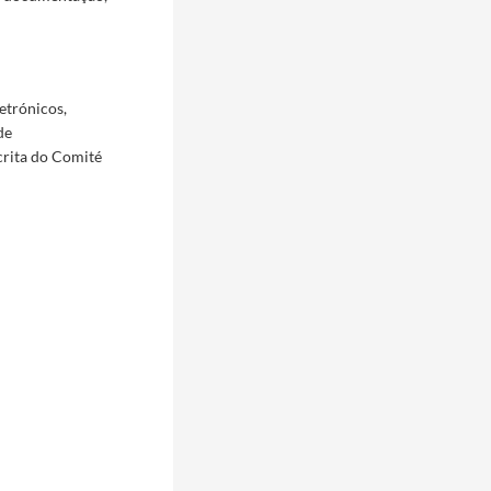
etrónicos,
de
crita do Comité