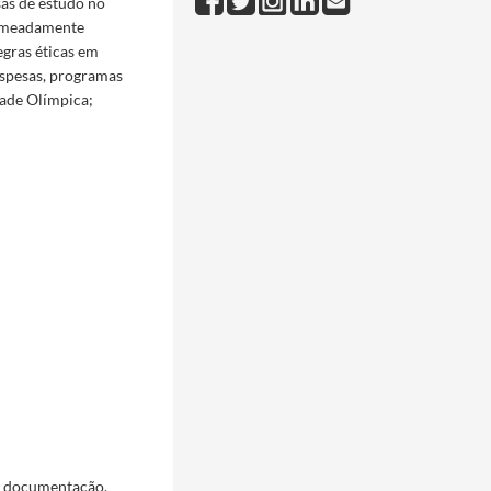
sas de estudo no
 nomeadamente
gras éticas em
espesas, programas
dade Olímpica;
a documentação,