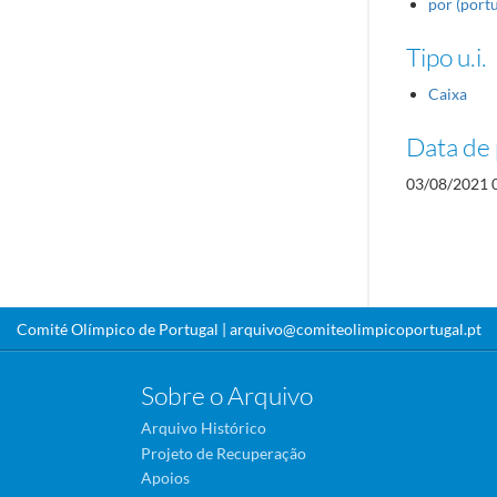
por (port
Tipo u.i.
Caixa
Data de 
03/08/2021 
Comité Olímpico de Portugal |
arquivo@comiteolimpicoportugal.pt
Sobre o Arquivo
Arquivo Histórico
Projeto de Recuperação
Apoios