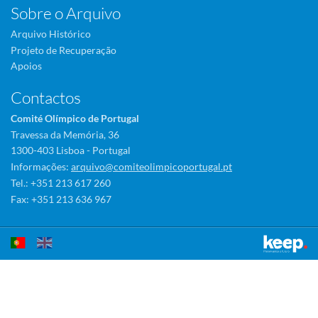
Sobre o Arquivo
Arquivo Histórico
Projeto de Recuperação
Apoios
Contactos
Comité Olímpico de Portugal
Travessa da Memória, 36
1300-403 Lisboa - Portugal
Informações:
arquivo@comiteolimpicoportugal.pt
Tel.: +351 213 617 260
Fax: +351 213 636 967
Este sítio utiliza cookies para tornar a sua utilização mais agradável.
Ao continuar a utilizá-lo reconhece e aceita a nossa
política de cookies