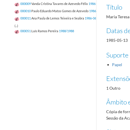
000009
Vanda Cristina Tavares de Azevedo Félix
1986-06-24/1986-06-24
Título
000010
Paulo Eduardo Matos Gomes de Azevedo
1986-06-07/1986-06-07
Maria Teresa
000011
Ana Paula de Lemos Teixeira e Seabra
1986-06-07/1986-06-07
(...)
Datas d
000051
Luís Ramos Pereira
1988/1988
1985-05-13
Suporte
Papel
Extensõ
1 Outro
Âmbito 
Cópia de form
Sessão da Ac