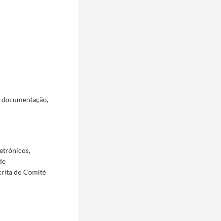
a documentação,
etrónicos,
de
crita do Comité