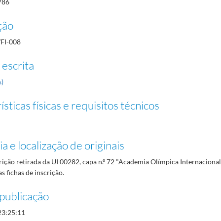
786
ção
/FI-008
 escrita
s)
sticas físicas e requisitos técnicos
a e localização de originais
rição retirada da UI 00282, capa n.º 72 "Academia Olímpica Internacional
as fichas de inscrição.
publicação
23:25:11