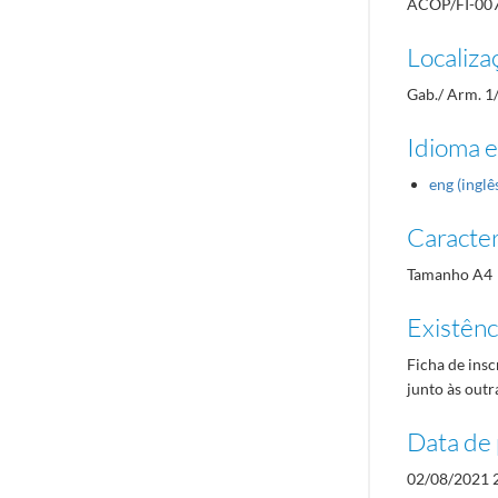
ACOP/FI-00
Localiza
Gab./ Arm. 1
Idioma e
eng (inglê
Caracterí
Tamanho A4
Existênci
Ficha de insc
junto às outr
Data de 
02/08/2021 