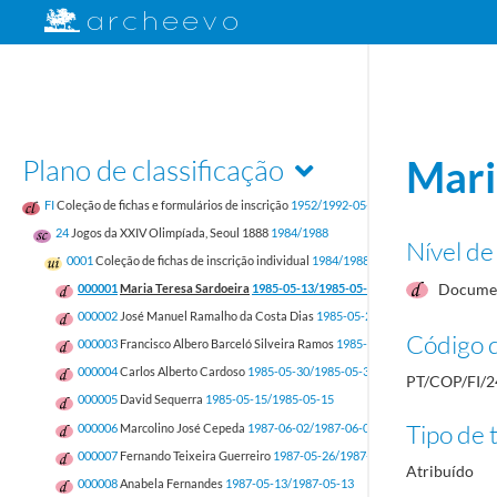
Plano de classificação
Mari
FI
Coleção de fichas e formulários de inscrição
1952/1992-05-17
24
Jogos da XXIV Olimpíada, Seoul 1888
1984/1988
Nível de
0001
Coleção de fichas de inscrição individual
1984/1988
Documen
000001
Maria Teresa Sardoeira
1985-05-13/1985-05-13
000002
José Manuel Ramalho da Costa Dias
1985-05-28/1985-05-28
Código d
000003
Francisco Albero Barceló Silveira Ramos
1985-05-13/1985-05-13
000004
Carlos Alberto Cardoso
1985-05-30/1985-05-30
PT/COP/FI/2
000005
David Sequerra
1985-05-15/1985-05-15
Tipo de t
000006
Marcolino José Cepeda
1987-06-02/1987-06-02
000007
Fernando Teixeira Guerreiro
1987-05-26/1987-05-26
Atribuído
000008
Anabela Fernandes
1987-05-13/1987-05-13