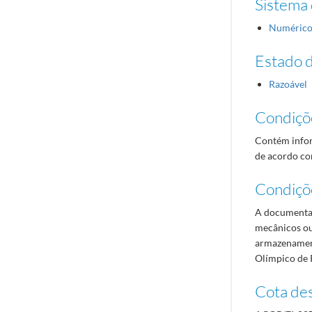
Sistema 
Numéric
Estado 
Razoável
Condiçõ
Contém infor
de acordo com
Condiçõ
A documentaç
mecânicos ou
armazenament
Olímpico de 
Cota des