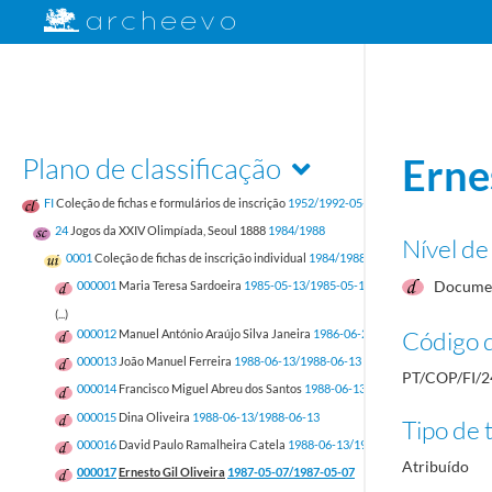
Plano de classificação
Erne
FI
Coleção de fichas e formulários de inscrição
1952/1992-05-17
24
Jogos da XXIV Olimpíada, Seoul 1888
1984/1988
Nível de
0001
Coleção de fichas de inscrição individual
1984/1988
Documen
000001
Maria Teresa Sardoeira
1985-05-13/1985-05-13
(...)
Código d
000012
Manuel António Araújo Silva Janeira
1986-06-24/1986-06-24
000013
João Manuel Ferreira
1988-06-13/1988-06-13
PT/COP/FI/2
000014
Francisco Miguel Abreu dos Santos
1988-06-13/1988-06-13
000015
Dina Oliveira
1988-06-13/1988-06-13
Tipo de t
000016
David Paulo Ramalheira Catela
1988-06-13/1988-06-13
Atribuído
000017
Ernesto Gil Oliveira
1987-05-07/1987-05-07