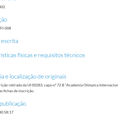
802
ção
/FI-008
 escrita
sticas físicas e requisitos técnicos
a e localização de originais
rição retirada da UI 00283, capa n.º 72 B "Academia Olímpica Internacion
as fichas de inscrição.
publicação
00:58:17