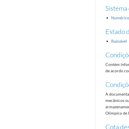
Sistema 
Numéric
Estado 
Razoável
Condiçõ
Contém infor
de acordo com
Condiçõ
A documentaç
mecânicos ou
armazenament
Olímpico de 
Cota des