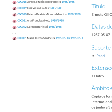
000018
Jorge Miguel Nobre Ferreira
1986/1986
Título
000019
Luís Vieira Caldas
1988/1988
Ernesto Gil O
000020
Helena Beatriz Miranda Maurício
1988/1988
000021
Ana Francisca Neto
1988/1988
Datas d
000022
Carmen Bartissol
1988/1988
(...)
1987-05-07
000001
Maria Teresa Sardoeira
1985-05-13/1985-05-13
Suporte
Papel
Extensõ
1 Outro
Âmbito 
Cópia de form
Internaciona
de junho a 3 