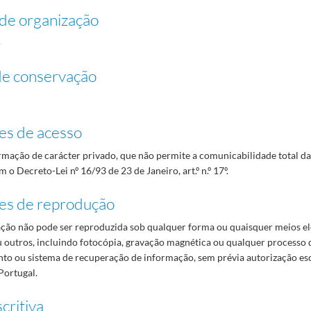
de organização
o
de conservação
es de acesso
mação de carácter privado, que não permite a comunicabilidade total d
 o Decreto-Lei nº 16/93 de 23 de Janeiro, art.º n.º 17º.
es de reprodução
ão não pode ser reproduzida sob qualquer forma ou quaisquer meios el
 outros, incluindo fotocópia, gravação magnética ou qualquer processo 
o ou sistema de recuperação de informação, sem prévia autorização es
Portugal.
critiva