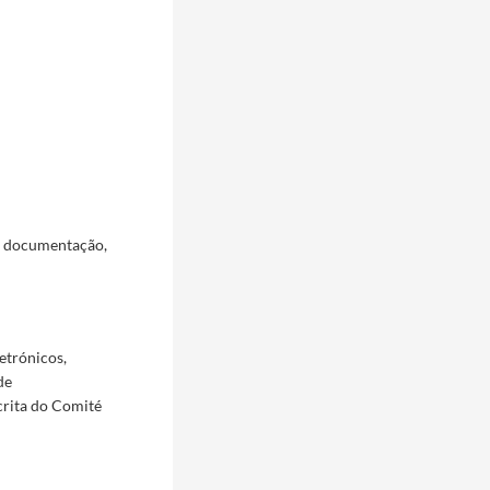
a documentação,
etrónicos,
de
crita do Comité