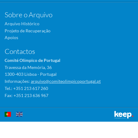
Sobre o Arquivo
Arquivo Histórico
Projeto de Recuperação
Apoios
Contactos
Comité Olímpico de Portugal
Travessa da Memória, 36
1300-403 Lisboa - Portugal
Informações:
arquivo@comiteolimpicoportugal.pt
Tel.: +351 213 617 260
Fax: +351 213 636 967
Este sítio utiliza cookies para tornar a sua utilização mais agradável.
Ao continuar a utilizá-lo reconhece e aceita a nossa
política de cookies