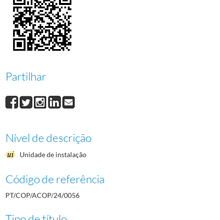
0058
Preparação Olímpica e Friendship Fund
1984-01-08/1988-03-28
0059
Acreditação de jornalistas, proteção aos jogos, obras na sede e selos e moe
0060
Câmaras Municipais, agências de viagens, campo da juventude e prémio Fai
0061
Cooperação Olímpica na Europa, Museu, Associação dos C.N.O. africanos, Jo
(...)
0001
Índice de arquivo e federações de actividades subaquáticas, andebol, atlet
Partilhar
Nível de descrição
Unidade de instalação
Código de referência
PT/COP/ACOP/24/0056
Tipo de título