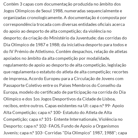
Contém 3 capas com documentação produzida no âmbito dos
Jogos Olímpicos de Seoul 1988, numeradas sequencialmente e
organizadas cronologicamente. A documentação é composta por
correspondência trocada com diversas entidades oficiais acerca
do apoio ao desporto de alta competição; da violência no
desporto; da criação do Ministério da Juventude; das corridas do
Dia Olímpico de 1987 e 1988; da iniciativa desporto para todos e
do IV Prémio de Atletismo. Contém despachos, relação de atletas
apoiados no âmbito da alta competição por modalidade,
regulamento de apoio ao desporto de alta competição, legislação
que regulamenta o estatuto do atleta de alta competição; recortes
de imprensa, Acordo Europeu para a Circulação de Jovens com
Passaporte Coletivo entre os Países Membros do Conselho da
Europa, modelo do certificado de participação na corrida do Dia
Olímpico e dos 1os Jogos Desportivos da Cidade de Lisboa,
recibos, entre outros. Capas existentes na UI: capa n.º 99- Apoio
Alta Competição; capa n.º 100- Estatuto do Atleta de Alta
Competição; capa n.º 101- Entente Internationale, Violência no
Desporto; capa n.º 102- FAOS, Fundo de Apoio a Organismos
Juvenis; capa n.º 103- Corridas "Dia Olímpico" 1987, 1988"; capa