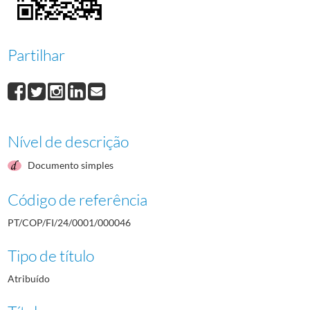
000047
Augusto Serafim Ferreira Almeida
1988/1988
000048
Ana Luisa Barros
1988/1988
000049
Mónica Teresa Rocha Gama
1988/1988
Partilhar
000050
Sónia Catarina Nunes Moura
1988/1988
000051
Luís Ramos Pereira
1988/1988
Nível de descrição
Documento simples
Código de referência
PT/COP/FI/24/0001/000046
Tipo de título
Atribuído