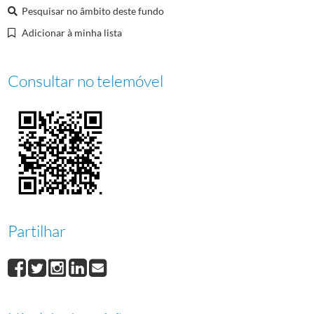
000050
Concurso Arte e Desporto 2º Prémio
1985-10/1985-10
Pesquisar no âmbito deste fundo
000051
Concurso Arte e Desporto 3º Prémio
1985-10/1985-10
Adicionar à minha lista
000052
Prémio de Honra do Concurso Arte e Desporto
1985-10/1985-10
000053
Prémio Revelação do Concurso Arte e Desporto
1985-10/1985-10
Consultar no telemóvel
Partilhar