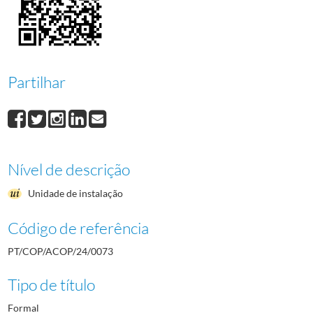
0075
Relatório da Missão Portuguesa a Calgary e correspondência
1986-06-11/1
0076
Provas para o Boletim "Olimpo" [1]
1987/1988
0077
Provas para o Boletim "Olimpo" [2]
1987/1988
Partilhar
Nível de descrição
Unidade de instalação
Código de referência
PT/COP/ACOP/24/0073
Tipo de título
Formal