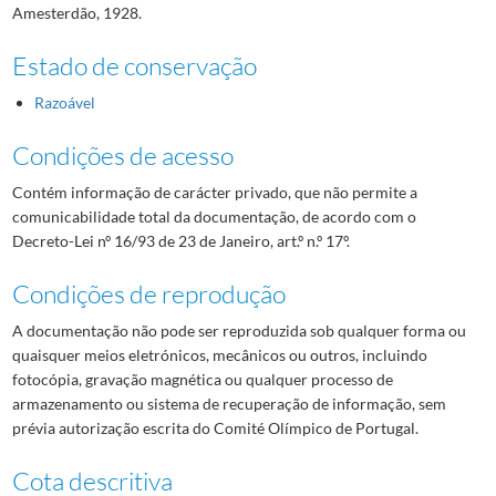
Amesterdão, 1928.
000045
Alexandre Correia Leal
1928-01-28/1928-01-28
000046
Ernesto Henrique de Seixas
1928-02-13/1928-02-13
Estado de conservação
000047
Franklin Nunes
1928-01-30/1928-01-30
Razoável
000048
Manuel Latino
1928/1928
000049
José Palhares da Costa (?)
1928/1928
Condições de acesso
000050
Parada no campo de jogos do Clube Sport Progresso
Contém informação de carácter privado, que não permite a
000051
Paulo Leal
1928/1928
comunicabilidade total da documentação, de acordo com o
Decreto-Lei nº 16/93 de 23 de Janeiro, art.º n.º 17º.
Condições de reprodução
A documentação não pode ser reproduzida sob qualquer forma ou
quaisquer meios eletrónicos, mecânicos ou outros, incluindo
fotocópia, gravação magnética ou qualquer processo de
armazenamento ou sistema de recuperação de informação, sem
prévia autorização escrita do Comité Olímpico de Portugal.
Cota descritiva