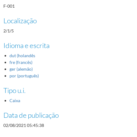
F-001
Localização
2/1/5
Idioma e escrita
dut (holandês
fre (francês)
ger (alemão)
por (português)
Tipo u.i.
Caixa
Data de publicação
02/08/2021 05:45:38