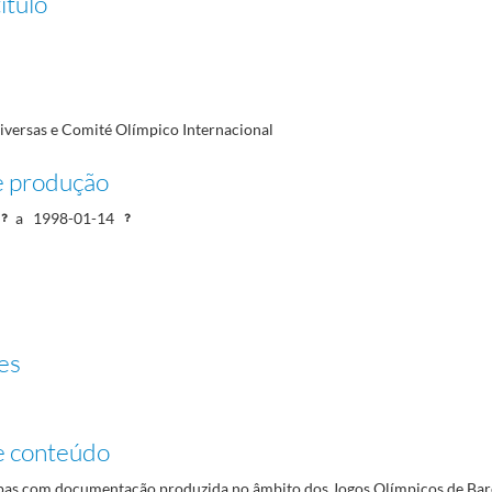
ítulo
-12-13/1997-05-26
 Comités Nacionais Olímpicos da Europa
1985-05-22/1995-12-26
17
iversas e Comité Olímpico Internacional
28/1996-04-17
e produção
a
1998-01-14
es
e conteúdo
as com documentação produzida no âmbito dos Jogos Olímpicos de Bar