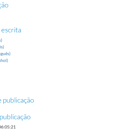
ção
 escrita
s)
ês)
uguês)
nhol)
 publicação
publicação
06:05:21