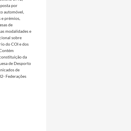
posta por
to automóvel,
s e prémios,
esas de
sas modalidades e
cional sobre
rio do COI e dos
. Contém
constituição da
guesa de Desporto
unicados de
 32- Federações