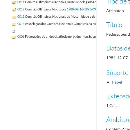
Tipo de t
0011
Comités Olímpicos Nacionais, museu e delegados do CIO em Portugal
1988
0012
Comités Olímpicos Nacionais
1988-09-16/1993-03-02
Atribuído
0013
Comités Olímpicos Nacionais de Moçambique e de França e Associação dos
Título
0014
Associação dos Comités Nacionais Olímpicos da Europa
1988-12/1994-06-
(...)
Federações d
0001
Federações de andebol, atletismo, badminton, basquetebol e boxe
1985-03-
Datas d
1984-12-07
Suporte
Papel
Extensõ
1 Caixa
Âmbito 
Contém 2 cap