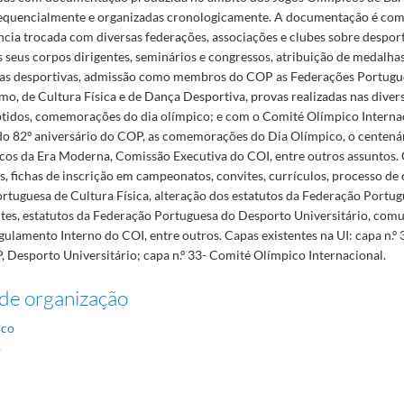
quencialmente e organizadas cronologicamente. A documentação é com
cia trocada com diversas federações, associações e clubes sobre despor
 seus corpos dirigentes, seminários e congressos, atribuição de medalha
ras desportivas, admissão como membros do COP as Federações Portugu
o, de Cultura Física e de Dança Desportiva, provas realizadas nas diver
btidos, comemorações do dia olímpico; e com o Comité Olímpico Interna
do 82º aniversário do COP, as comemorações do Dia Olímpico, o centená
cos da Era Moderna, Comissão Executiva do COI, entre outros assuntos
, fichas de inscrição em campeonatos, convites, currículos, processo de 
rtuguesa de Cultura Física, alteração dos estatutos da Federação Portu
ntes, estatutos da Federação Portuguesa do Desporto Universitário, com
ulamento Interno do COI, entre outros. Capas existentes na UI: capa n.º
, Desporto Universitário; capa n.º 33- Comité Olímpico Internacional.
de organização
ico
o