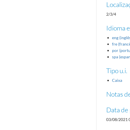
Localiza
2/3/4
Idioma e
eng (inglê
fre (franc
por (port
spa (espa
Tipo u.i.
Caixa
Notas de
Data de 
03/08/2021 