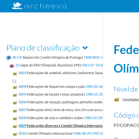
Plano de classificação
Fede
ACOP
Arquivo do Comité Olímpico de Portugal
1908/2001-12-31
Olím
25
Jogos da XXV Olimpíada, Barcelona 1992
1961-07-13/2000-01-05
0001
Federações de andebol, atletismo, badminton, basquetebol e boxe
1985-03-
(...)
Nível de
0004
Federações de hóquei em campo e judo
1985-03-26/1993-07-01
0005
Federações de karate e lutas amadoras
1986-01-20/1996-05-21
Unidade 
0006
Federações de natação, patinagem, pentatlo moderno, remo, rugby e ski
198
0007
Federações ténis, ténis de mesa, tiro, tiro com arco e tiro com armas de caça.
Código d
0008
Federações de vela e voleibol e clubes
1985-03-29/1999-11-22
PT/COP/ACO
0009
Federações diversas e Comité Olímpico Internacional
1984-12-07/1998-01
0010
Comité Olímpico Internacional
1986-08-05/1993-02-10