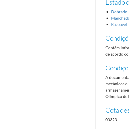
Estado 
Dobrado
Manchad
Razoável
Condiçõ
Contém infor
de acordo com
Condiçõ
A documentaç
mecânicos ou
armazenament
Olímpico de 
Cota des
00323