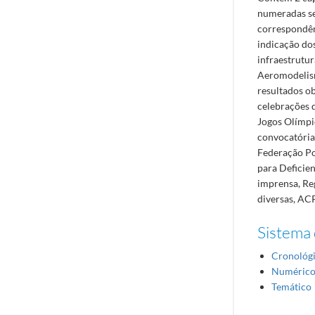
numeradas se
correspondên
indicação dos
infraestrutu
Aeromodelism
resultados o
celebrações 
Jogos Olímpi
convocatórias
Federação Po
para Deficie
imprensa, Reg
diversas, ACP
Sistema 
Cronológ
Numéric
Temático