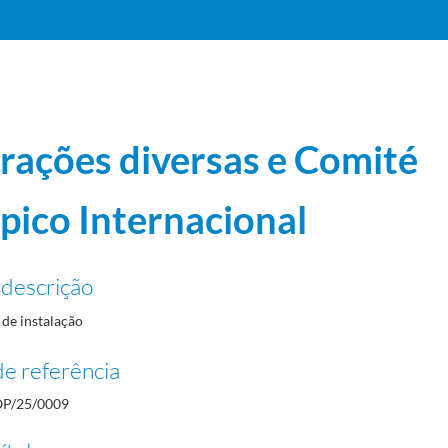
rações diversas e Comité
pico Internacional
28/1996-04-17
 descrição
de instalação
5-03-26/1993-04-07
1985-03-27/1999-04-29
e referência
P/25/0009
-14