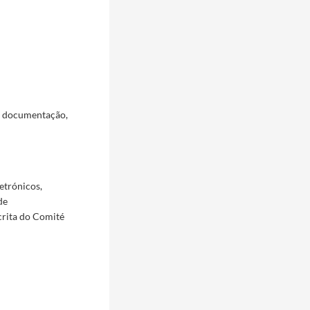
a documentação,
etrónicos,
de
crita do Comité