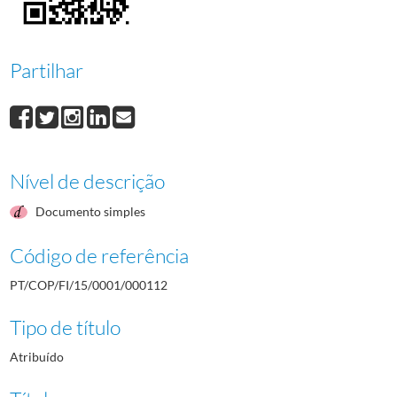
000113
José Pinheiro
1952/1952
000114
Zacarias Andias
1952/1952
000115
João da Palma
1952/1952
Partilhar
000116
Carlos da Benta
1952/1952
000117
João Lemos
1952/1952
(...)
000001
Saúl Pires
1952/1952
Nível de descrição
Documento simples
Código de referência
PT/COP/FI/15/0001/000112
Tipo de título
Atribuído