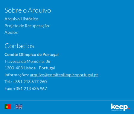
Sobre o Arquivo
Arquivo Histórico
Projeto de Recuperação
Apoios
Contactos
Comité Olímpico de Portugal
Travessa da Memória, 36
1300-403 Lisboa - Portugal
Informações:
arquivo@comiteolimpicoportugal.pt
Tel.: +351 213 617 260
Fax: +351 213 636 967
Este sítio utiliza cookies para tornar a sua utilização mais agradável.
Ao continuar a utilizá-lo reconhece e aceita a nossa
política de cookies