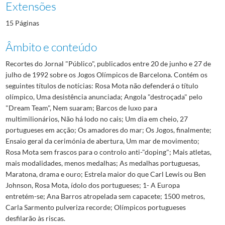
Extensões
15 Páginas
Âmbito e conteúdo
Recortes do Jornal "Público", publicados entre 20 de junho e 27 de
julho de 1992 sobre os Jogos Olímpicos de Barcelona. Contém os
seguintes títulos de notícias: Rosa Mota não defenderá o título
olímpico, Uma desistência anunciada; Angola "destroçada" pelo
"Dream Team", Nem suaram; Barcos de luxo para
multimilionários, Não há lodo no cais; Um dia em cheio, 27
portugueses em acção; Os amadores do mar; Os Jogos, finalmente;
Ensaio geral da cerimónia de abertura, Um mar de movimento;
Rosa Mota sem frascos para o controlo anti-"doping"; Mais atletas,
mais modalidades, menos medalhas; As medalhas portuguesas,
Maratona, drama e ouro; Estrela maior do que Carl Lewis ou Ben
Johnson, Rosa Mota, ídolo dos portugueses; 1- A Europa
entretém-se; Ana Barros atropelada sem capacete; 1500 metros,
Carla Sarmento pulveriza recorde; Olímpicos portugueses
desfilarão às riscas.