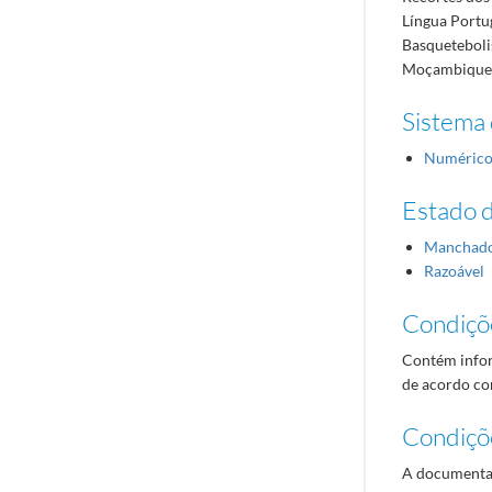
Língua Portu
Basqueteboli
Moçambique «
Sistema 
Numéric
Estado 
Manchad
Razoável
Condiçõ
Contém infor
de acordo com
Condiçõ
A documentaç