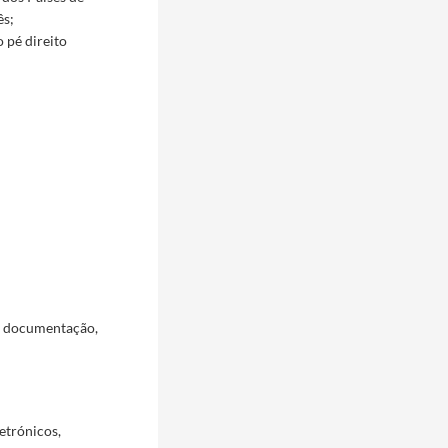
ês;
 pé direito
a documentação,
etrónicos,