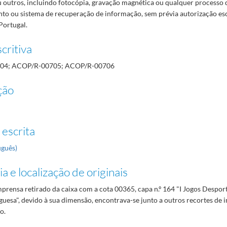
 outros, incluindo fotocópia, gravação magnética ou qualquer processo 
o ou sistema de recuperação de informação, sem prévia autorização es
Portugal.
critiva
04; ACOP/R-00705; ACOP/R-00706
ção
 escrita
uguês)
a e localização de originais
prensa retirado da caixa com a cota 00365, capa n.º 164 "I Jogos Desport
uesa", devido à sua dimensão, encontrava-se junto a outros recortes de 
o.