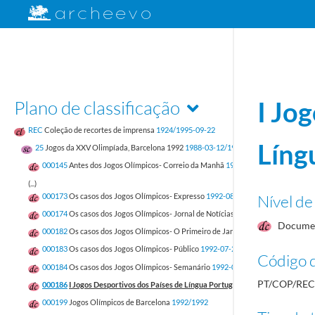
Plano de classificação
I Jo
REC
Coleção de recortes de imprensa
1924/1995-09-22
Líng
25
Jogos da XXV Olimpíada, Barcelona 1992
1988-03-12/1995-09-22
000145
Antes dos Jogos Olímpicos- Correio da Manhã
1992-07-02/1992-10-07
(...)
Nível de
000173
Os casos dos Jogos Olímpicos- Expresso
1992-08-01/1992-11-07
000174
Os casos dos Jogos Olímpicos- Jornal de Notícias
1992-07-30/1992-10-3
Docume
000182
Os casos dos Jogos Olímpicos- O Primeiro de Janeiro
1992-07-29/1992-1
000183
Os casos dos Jogos Olímpicos- Público
1992-07-24/1992-08-11
Código d
000184
Os casos dos Jogos Olímpicos- Semanário
1992-08-01/1992-12-31
PT/COP/REC
000186
I Jogos Desportivos dos Países de Língua Portuguesa
1992-09-21/1992-
000199
Jogos Olímpicos de Barcelona
1992/1992