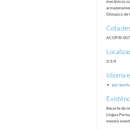
mecânicos ou
armazenament
Olímpico de 
Cota des
ACOP/R-007
Localiza
2/1/4
Idioma e
por (port
Existênci
Recorte de im
Língua Portug
mesmo event