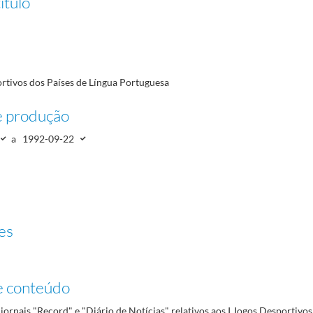
ítulo
07-12
nte do COP
1989-09-17/1989-09-17
ortivos dos Países de Língua Portuguesa
e produção
a
1992-09-22
es
e conteúdo
jornais "Record" e "Diário de Notícias" relativos aos I Jogos Desportivos