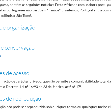
guesa, contém as seguintes notícias: Festa Africana com «sabor» portugu
stas portugueses não perdoam "irmãos" brasileiros; Portugal entra com o
cilindra» São Tomé.
de organização
o
de conservação
o
es de acesso
mação de carácter privado, que não permite a comunicabilidade total d
 o Decreto-Lei nº 16/93 de 23 de Janeiro, art.º n.º 17º.
es de reprodução
ão não pode ser reproduzida sob qualquer forma ou quaisquer meios el