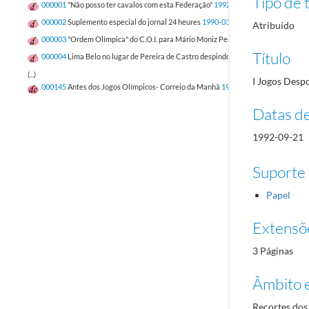
Tipo de t
000001
"Não posso ter cavalos com esta Federação"
1992-01-02/1992-01-02
000002
Suplemento especial do jornal 24 heures
1990-03-28/1990-03-28
Atribuído
000003
"Ordem Olímpica" do C.O.I. para Mário Moniz Pereira
1989-07-12/1989-
Título
000004
Lima Belo no lugar de Pereira de Castro despindo o «casaco» de preside
(...)
I Jogos Desp
000145
Antes dos Jogos Olímpicos- Correio da Manhã
1992-07-02/1992-10-07
Datas d
1992-09-21
Suporte
Papel
Extensõ
3 Páginas
Âmbito 
Recortes dos 