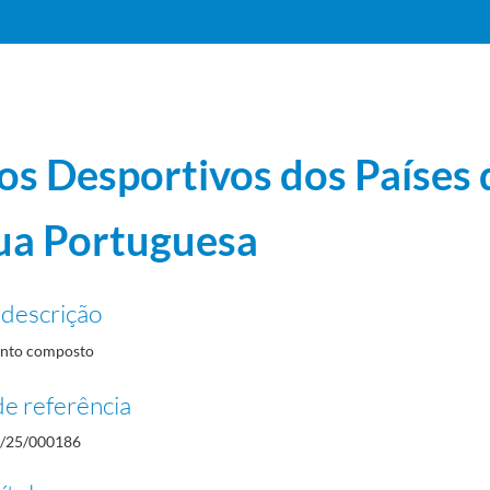
gos Desportivos dos Países 
ua Portuguesa
 descrição
1
nto composto
0-31
e referência
/25/000186
09-22