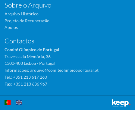
Sobre o Arquivo
Arquivo Histórico
Projeto de Recuperação
Apoios
Contactos
Comité Olímpico de Portugal
Travessa da Memória, 36
1300-403 Lisboa - Portugal
Informações:
arquivo@comiteolimpicoportugal.pt
Tel.: +351 213 617 260
Fax: +351 213 636 967
Este sítio utiliza cookies para tornar a sua utilização mais agradável.
Ao continuar a utilizá-lo reconhece e aceita a nossa
política de cookies