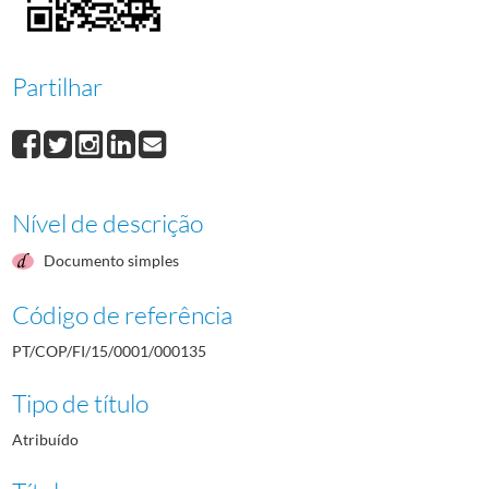
000136
Palmira Pontes
1952/1952
000137
César de Melo
1952/1952
Partilhar
Nível de descrição
Documento simples
Código de referência
PT/COP/FI/15/0001/000135
Tipo de título
Atribuído