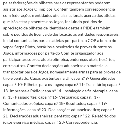
pelas federações de bilhetes para os representantes poderem
assistir aos Jogos Olímpicos. Contém também correspondência
com federações e entidades oficiais nacionais acerca dos atletas
que irão estar presentes nos Jogos, incluindo pedidos de
apreciação de bilhetes de identidade destes à PIDE e também
sobre pedidos de licença de deslocação às entidades responsáveis.
Inclui comunicados para os atletas por parte do COP a bordo do
vapor Serpa Pinto, horários e resultados de provas durante os
Jogos, informações por parte do Comité organizador aos
participantes sobre a aldeia olímpica, endereços úteis, horários,
entre outros. Contém declarações aduaneiras do material a
transportar para os Jogos, nomeadamente armas para as provas de
tiro e pentatlo. Capas existentes na UI: capa n.º 9- Generalidades;
capa n.º 10- Bilhetes para os Jogos; capa n.º 11- Transitário; capa n.º
13- Imprensa e Rádio; capa n.º 14- Instalação de fisioterapia; capa
n.º 15- Passaportes; capa n.º 16- Vestuários; capa n.º 17-
Comunicados e cópias; capa n.º 18- Resultados; capa n.º 19-
Informações; capa n.º 20- Declarações aduaneiras: tiro; capa n.º
21- Declarações aduaneiras: pentatlo; capa n.º 22- Relatório dos
jogos e serviço médico; capa n.º 23- Correspondência.