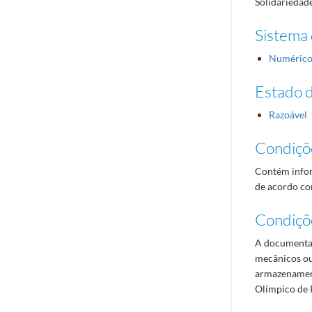
Solidariedad
Sistema 
Numéric
Estado 
Razoável
Condiçõ
Contém infor
de acordo com
Condiçõ
A documentaç
mecânicos ou
armazenament
Olímpico de 