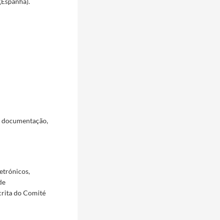
(Espanha).
a documentação,
etrónicos,
de
crita do Comité