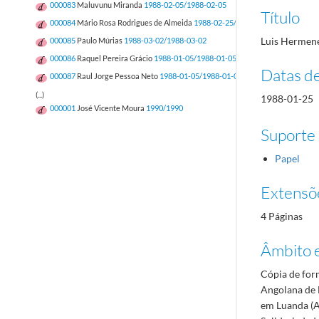
000083
Maluvunu Miranda
1988-02-05/1988-02-05
Título
000084
Mário Rosa Rodrigues de Almeida
1988-02-25/1988-02-25
Luis Hermene
000085
Paulo Múrias
1988-03-02/1988-03-02
000086
Raquel Pereira Grácio
1988-01-05/1988-01-05
Datas d
000087
Raul Jorge Pessoa Neto
1988-01-05/1988-01-05
(...)
1988-01-25
000001
José Vicente Moura
1990/1990
Suporte
Papel
Extensõ
4 Páginas
Âmbito 
Cópia de for
Angolana de 
em Luanda (A