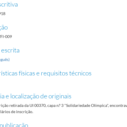
critiva
918
ção
/FI-009
 escrita
uguês)
sticas físicas e requisitos técnicos
a e localização de originais
rição retirada da UI 00370, capa n.º 3 "Solidariedade Olímpica", encontrav
ários de inscrição.
publicação