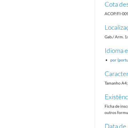
Cota des
ACOP/FI-00
Localiza
Gab./ Arm. 1
Idioma e
por (port
Caracterí
Tamanho A4;
Existênci
Ficha de insc
outros formul
Data de 