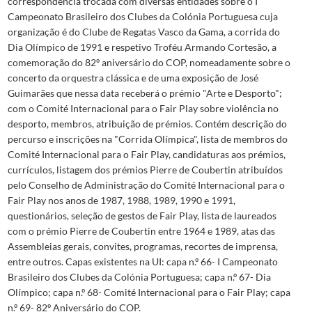
correspondência trocada com diversas entidades sobre o I
Campeonato Brasileiro dos Clubes da Colónia Portuguesa cuja
organização é do Clube de Regatas Vasco da Gama, a corrida do
Dia Olímpico de 1991 e respetivo Troféu Armando Cortesão, a
comemoração do 82º aniversário do COP, nomeadamente sobre o
concerto da orquestra clássica e de uma exposição de José
Guimarães que nessa data receberá o prémio "Arte e Desporto";
com o Comité Internacional para o Fair Play sobre violência no
desporto, membros, atribuição de prémios. Contém descrição do
percurso e inscrições na "Corrida Olímpica", lista de membros do
Comité Internacional para o Fair Play, candidaturas aos prémios,
currículos, listagem dos prémios Pierre de Coubertin atribuídos
pelo Conselho de Administração do Comité Internacional para o
Fair Play nos anos de 1987, 1988, 1989, 1990 e 1991,
questionários, seleção de gestos de Fair Play, lista de laureados
com o prémio Pierre de Coubertin entre 1964 e 1989, atas das
Assembleias gerais, convites, programas, recortes de imprensa,
entre outros. Capas existentes na UI: capa n.º 66- I Campeonato
Brasileiro dos Clubes da Colónia Portuguesa; capa n.º 67- Dia
Olímpico; capa n.º 68- Comité Internacional para o Fair Play; capa
n.º 69- 82º Aniversário do COP.