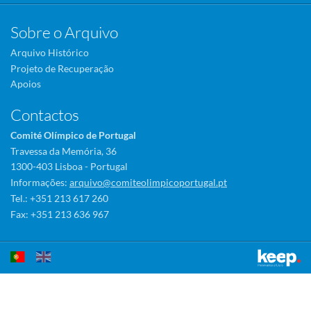
Sobre o Arquivo
Arquivo Histórico
Projeto de Recuperação
Apoios
Contactos
Comité Olímpico de Portugal
Travessa da Memória, 36
1300-403 Lisboa - Portugal
Informações:
arquivo@comiteolimpicoportugal.pt
Tel.: +351 213 617 260
Fax: +351 213 636 967
Este sítio utiliza cookies para tornar a sua utilização mais agradável.
Ao continuar a utilizá-lo reconhece e aceita a nossa
política de cookies