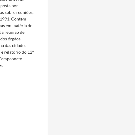
posta por
s sobre reuniões,
 1991. Contém
icas em matéria de
da reunião de
 dos órgãos
ha das cidades
 e relatório do 12º
 I Campeonato
E.