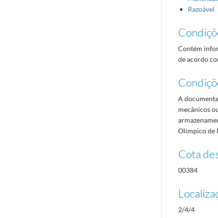
Razoável
Condiçõ
Contém infor
de acordo com
Condiçõ
A documentaç
mecânicos ou
armazenament
Olímpico de 
Cota des
00384
Localiza
2/4/4