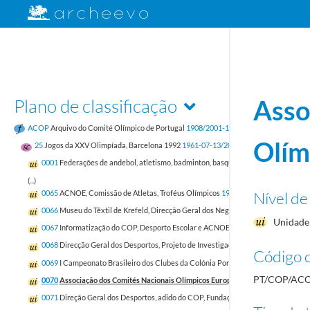
Plano de classificação
Asso
ACOP
Arquivo do Comité Olímpico de Portugal
1908/2001-12-31
Olím
25
Jogos da XXV Olimpíada, Barcelona 1992
1961-07-13/2000-01-05
0001
Federações de andebol, atletismo, badminton, basquetebol e boxe
1985-03-
(...)
Nível de
0065
ACNOE, Comissão de Atletas, Troféus Olímpicos
1990-02-05/1992-04-28
0066
Museu do Têxtil de Krefeld, Direcção Geral dos Negócios Político-Económico
Unidade 
0067
Informatização do COP, Desporto Escolar e ACNOE
1989-04-27/1992-04-2
0068
Direcção Geral dos Desportos, Projeto de Investigação e Intervenção Psic
Código d
0069
I Campeonato Brasileiro dos Clubes da Colónia Portuguesa, Dia Olímpico, C
PT/COP/ACO
0070
Associação dos Comités Nacionais Olímpicos Europeus
1991-02/1991-12-1
0071
Direção Geral dos Desportos, adido do COP, Fundação de Apoio ao Desport