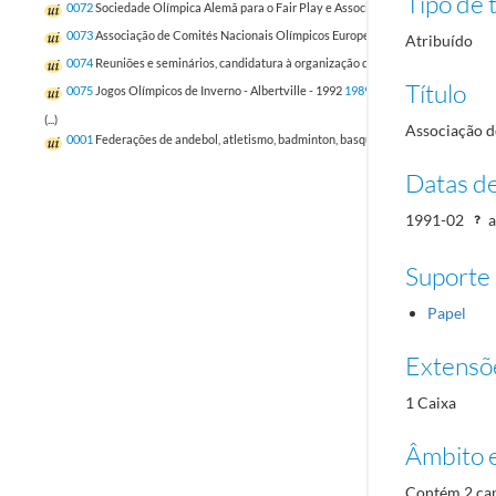
Tipo de t
0072
Sociedade Olímpica Alemã para o Fair Play e Associação de Comités Nacio
0073
Associação de Comités Nacionais Olímpicos Europeus, Jogos Desportivos Esc
Atribuído
0074
Reuniões e seminários, candidatura à organização dos Jogos Olímpicos de 
Título
0075
Jogos Olímpicos de Inverno - Albertville - 1992
1989/1993-06-17
(...)
Associação d
0001
Federações de andebol, atletismo, badminton, basquetebol e boxe
1985-03-
Datas d
1991-02
a
Suporte
Papel
Extensõ
1 Caixa
Âmbito 
Contém 2 cap