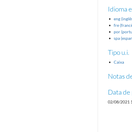
Idioma e
eng (inglê
fre (franc
por (port
spa (espa
Tipo u.i.
Caixa
Notas de
Data de 
02/08/2021 