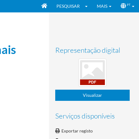
PESQUISAR
MAIS
PT
ais
Representação digital
 e constituição do COP
1985-01-11/1993-05-13
Visualizar
 Centro de Alto Rendimento Desportivo
1990-05-30/1992-07-16
Serviços disponíveis
Exportar registo