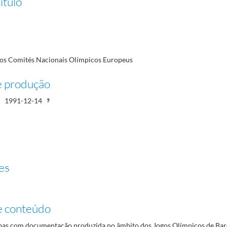
ítulo
nais Olímpicos Europeus
1991-07-16/1991-11-20
olares, Congresso Internacional do Direito e do Desporto, Jogos Paraolímpicos Madrid'92 e 
1996, museus desportivos, Jogos do Mediterrâneo e provas do boletim Olimpo
1962-02-17/199
os Comités Nacionais Olímpicos Europeus
28/1996-04-17
e produção
1991-12-14
es
e conteúdo
as com documentação produzida no âmbito dos Jogos Olímpicos de Bar