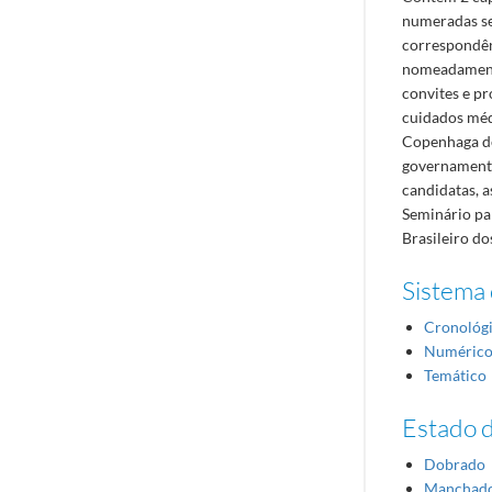
numeradas se
correspondên
nomeadamente
convites e pr
cuidados méd
Copenhaga des
governamenta
candidatas, a
Seminário par
Brasileiro d
Sistema 
Cronológ
Numéric
Temático
Estado 
Dobrado
Manchad