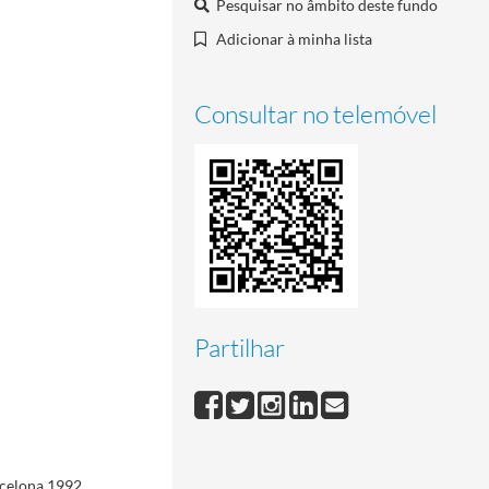
Pesquisar no âmbito deste fundo
Infosport - Informação Desportiva
1991-08-06/1992-10-23
Adicionar à minha lista
1
Consultar no telemóvel
Partilhar
celona 1992,