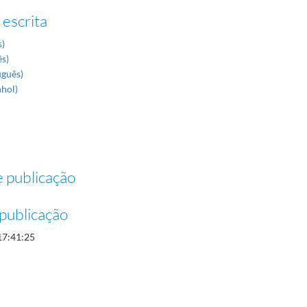
 escrita
s)
ês)
uguês)
nhol)
 publicação
publicação
17:41:25