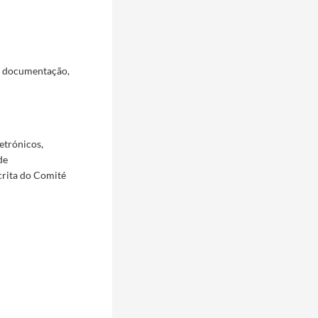
a documentação,
etrónicos,
de
crita do Comité