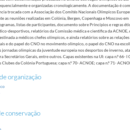
quencialmente e organizadas cronologicamente. A documentação é com
cia trocada com a Associação dos Comités Nacionais Olímpicos Europeu
 as reuniões realizadas em Colónia, Bergen, Copenhaga e Moscovo em
ogramas, listas de participantes, documento sobre Princípios e regras ét
ico-desportivos, relatórios da Comissão médica e científica da ACNOE, 
tinada a médicos chefes olímpicos, e ainda relatórios sobre as relações
is e do papel do CNO no movimento olímpico, o papel do CNO na escol
s jornadas olímpicas da juventude europeia nos desportos de inverno, ata
a Secretários Gerais, entre outros. Capas existentes na UI: capa n.º 66-
os Clubes da Colónia Portuguesa; capa n.º 70- ACNOE; capa n.º 71- ACNO
de organização
ico
o
de conservação
o