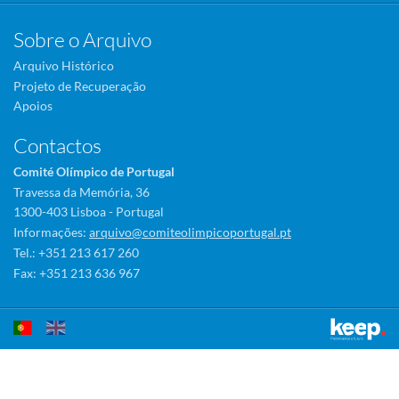
Sobre o Arquivo
Arquivo Histórico
Projeto de Recuperação
Apoios
Contactos
Comité Olímpico de Portugal
Travessa da Memória, 36
1300-403 Lisboa - Portugal
Informações:
arquivo@comiteolimpicoportugal.pt
Tel.: +351 213 617 260
Fax: +351 213 636 967
Este sítio utiliza cookies para tornar a sua utilização mais agradável.
Ao continuar a utilizá-lo reconhece e aceita a nossa
política de cookies