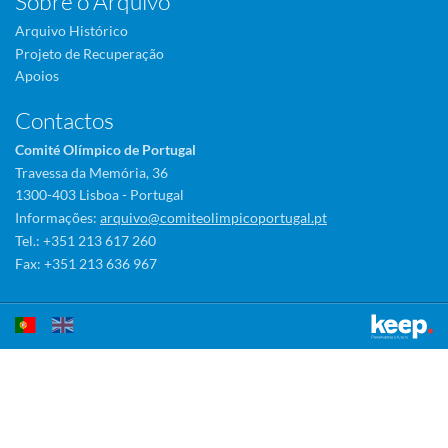
Sobre o Arquivo
Arquivo Histórico
Projeto de Recuperação
Apoios
Contactos
Comité Olímpico de Portugal
Travessa da Memória, 36
1300-403 Lisboa - Portugal
Informações:
arquivo@comiteolimpicoportugal.pt
Tel.: +351 213 617 260
Fax: +351 213 636 967
Este sítio utiliza cookies para tornar a sua utilização mais agradável.
Ao continuar a utilizá-lo reconhece e aceita a nossa
política de cookies
Aceitar