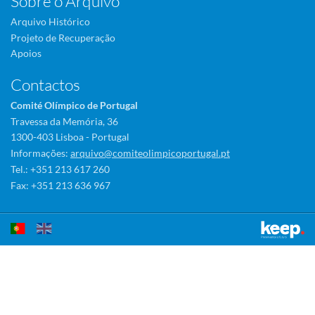
Sobre o Arquivo
Arquivo Histórico
Projeto de Recuperação
Apoios
Contactos
Comité Olímpico de Portugal
Travessa da Memória, 36
1300-403 Lisboa - Portugal
Informações:
arquivo@comiteolimpicoportugal.pt
Tel.: +351 213 617 260
Fax: +351 213 636 967
Este sítio utiliza cookies para tornar a sua utilização mais agradável.
Ao continuar a utilizá-lo reconhece e aceita a nossa
política de cookies
Aceitar