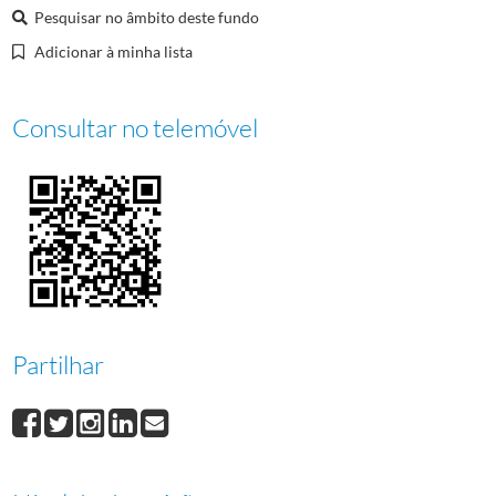
000009
Natação: festival do "Dia Olímpico"
1953-06-27/1953-06-27
Pesquisar no âmbito deste fundo
000010
A taça "Dia Olímpico" em atletismo
1953-06-27/1953-06-27
Adicionar à minha lista
Consultar no telemóvel
Partilhar