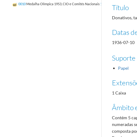
0010
Medalha Olímpica 1953, CIO e Comités Nacionais
1941-06-10/1957-02-07
Título
Donativos, ta
Datas d
1936-07-10
Suporte
Papel
Extensõ
1 Caixa
Âmbito 
Contém 5 cap
numeradas se
composta por