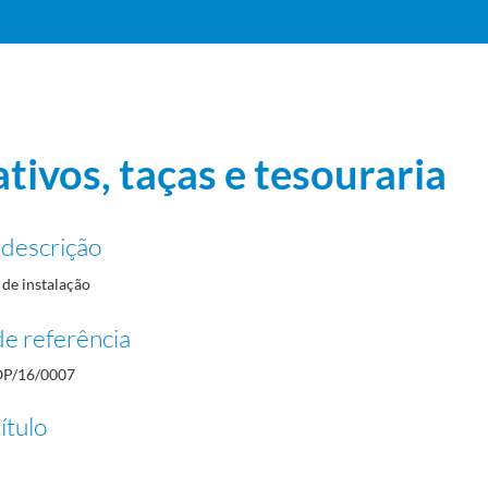
tivos, taças e tesouraria
 descrição
de instalação
e referência
/1957-04-11
ades
1937-07-03/1957-04-07
P/16/0007
ítulo