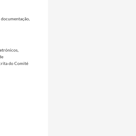
a documentação,
etrónicos,
de
crita do Comité