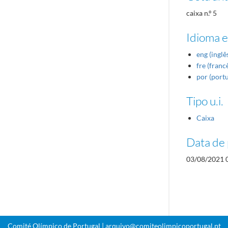
caixa n.º 5
Idioma e
eng (inglê
fre (franc
por (port
Tipo u.i.
Caixa
Data de 
03/08/2021 
Comité Olímpico de Portugal |
arquivo@comiteolimpicoportugal.pt