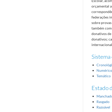
Escolar, acom
orçamental an
correspondên
federações i
sobre provas
também comun
donativos de 
donativos; ca
internacional
Sistema 
Cronológ
Numéric
Temático
Estado 
Manchad
Rasgado
Razoável