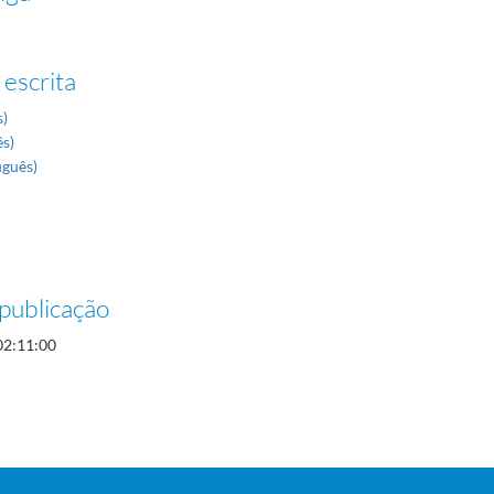
 escrita
s)
ês)
uguês)
publicação
02:11:00