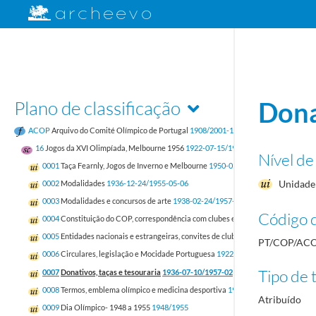
Plano de classificação
Dona
ACOP
Arquivo do Comité Olímpico de Portugal
1908/2001-12-31
16
Jogos da XVI Olimpíada, Melbourne 1956
1922-07-15/1959-01-15
Nível de
0001
Taça Fearnly, Jogos de Inverno e Melbourne
1950-05/1959-01-15
Unidade 
0002
Modalidades
1936-12-24/1955-05-06
0003
Modalidades e concursos de arte
1938-02-24/1957-01-21
Código d
0004
Constituição do COP, correspondência com clubes e federações
1932-12-30
0005
Entidades nacionais e estrangeiras, convites de clubes, federações e socied
PT/COP/ACO
0006
Circulares, legislação e Mocidade Portuguesa
1922-07-15/1957-02-12
Tipo de t
0007
Donativos, taças e tesouraria
1936-07-10/1957-02
0008
Termos, emblema olímpico e medicina desportiva
1937-05-26/1957-01-07
Atribuído
0009
Dia Olímpico- 1948 a 1955
1948/1955