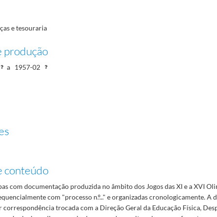
ças e tesouraria
e produção
a
1957-02
es
e conteúdo
as com documentação produzida no âmbito dos Jogos das XI e a XVI Oli
quencialmente com "processo n.º..." e organizadas cronologicamente. A
 correspondência trocada com a Direção Geral da Educação Física, Des