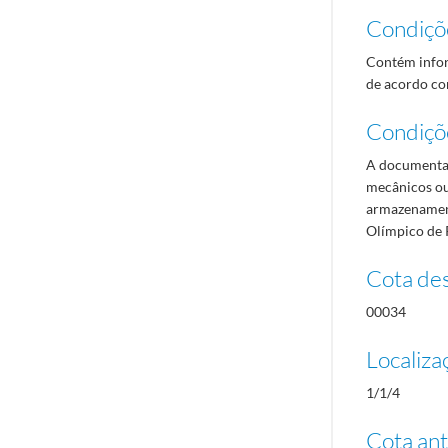
Condiçõ
Contém infor
de acordo com
Condiçõ
A documentaç
mecânicos ou
armazenament
Olímpico de 
Cota des
00034
Localiza
1/1/4
Cota ant