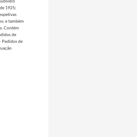
subsídio
 de 1925;
espetivas
os; e também
os. Contém
edidos de
6- Pedidos de
ituação