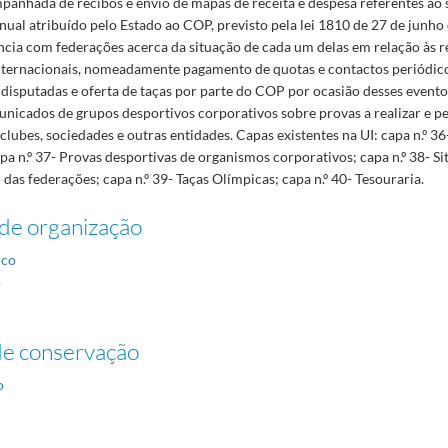
panhada de recibos e envio de mapas de receita e despesa referentes ao 
ual atribuído pelo Estado ao COP, previsto pela lei 1810 de 27 de junho
cia com federações acerca da situação de cada um delas em relação às r
nternacionais, nomeadamente pagamento de quotas e contactos periódic
 disputadas e oferta de taças por parte do COP por ocasião desses event
icados de grupos desportivos corporativos sobre provas a realizar e p
clubes, sociedades e outras entidades. Capas existentes na UI: capa n.º 3
pa n.º 37- Provas desportivas de organismos corporativos; capa n.º 38- S
 das federações; capa n.º 39- Taças Olímpicas; capa n.º 40- Tesouraria.
de organização
ico
o
de conservação
o