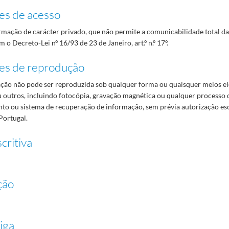
es de acesso
mação de carácter privado, que não permite a comunicabilidade total d
 o Decreto-Lei nº 16/93 de 23 de Janeiro, art.º n.º 17º.
es de reprodução
ão não pode ser reproduzida sob qualquer forma ou quaisquer meios el
 outros, incluindo fotocópia, gravação magnética ou qualquer processo 
o ou sistema de recuperação de informação, sem prévia autorização es
Portugal.
critiva
ção
iga